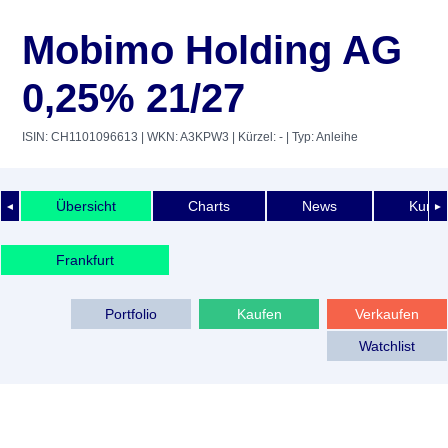
Mobimo Holding AG
0,25% 21/27
ISIN: CH1101096613
| WKN: A3KPW3
| Kürzel: -
| Typ: Anleihe
Übersicht
Charts
News
Kurshi
◄
►
Frankfurt
Portfolio
Kaufen
Verkaufen
Watchlist