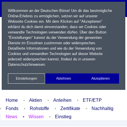
Willkommen an der Deutschen Börse! Um dir das bestmögliche
Online-Erlebnis zu ermöglichen, setzen wir auf unserer
Webseite Cookies ein. Mit dem Klicken auf "Akzeptieren"
erklärst du dich damit einverstanden, dass wir Cookies oder
verwandte Technologien verwenden dürfen. Über den Button
"Einstellungen" kannst du der Verwendung der genannten
Dienste im Einzelnen zustimmen oder widersprechen.
Detaillierte Informationen und wie du der Verwendung von
Cookies und verwandten Technologien auf dieser Website
Name / WKN / ISIN / Kürzel
jederzeit widersprechen kannst, findest du in unseren
Datenschutzhinweisen
.
Newsletter
Kontakt
English
Einstellungen
Ablehnen
Akzeptieren
Xetra Realtime
Watchlist
Portfolio
Login
Home
Aktien
Anleihen
ETF/ETP
Fonds
Rohstoffe
Zertifikate
Nachhaltig
News
Wissen
Einstieg