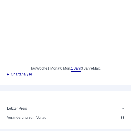
Tag
Woche
1 Monat
6 Mon.
1 Jahr
3 Jahre
Max.
► Chartanalyse
-
-
Letzter Preis
0
Veränderung zum Vortag