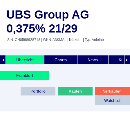
UBS Group AG
0,375% 21/29
ISIN: CH0598928718
| WKN: A3KMAL
| Kürzel: -
| Typ: Anleihe
Übersicht
Charts
News
Kurshi
◄
►
Frankfurt
Portfolio
Kaufen
Verkaufen
Watchlist