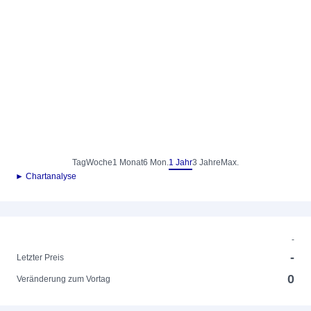
Tag
Woche
1 Monat
6 Mon.
1 Jahr
3 Jahre
Max.
► Chartanalyse
-
-
Letzter Preis
0
Veränderung zum Vortag