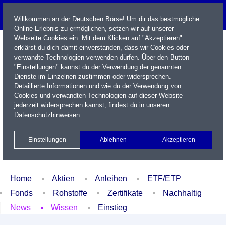
Willkommen an der Deutschen Börse! Um dir das bestmögliche
Online-Erlebnis zu ermöglichen, setzen wir auf unserer
Webseite Cookies ein. Mit dem Klicken auf "Akzeptieren"
erklärst du dich damit einverstanden, dass wir Cookies oder
verwandte Technologien verwenden dürfen. Über den Button
"Einstellungen" kannst du der Verwendung der genannten
Dienste im Einzelnen zustimmen oder widersprechen.
Detaillierte Informationen und wie du der Verwendung von
Cookies und verwandten Technologien auf dieser Website
Name / WKN / ISIN / Kürzel
jederzeit widersprechen kannst, findest du in unseren
Datenschutzhinweisen
.
Newsletter
Kontakt
English
Einstellungen
Ablehnen
Akzeptieren
Xetra Realtime
Watchlist
Portfolio
Login
Home
Aktien
Anleihen
ETF/ETP
Fonds
Rohstoffe
Zertifikate
Nachhaltig
News
Wissen
Einstieg