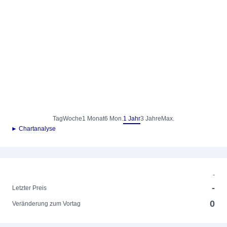
Tag
Woche
1 Monat
6 Mon.
1 Jahr
3 Jahre
Max.
► Chartanalyse
-
-
Letzter Preis
0
Veränderung zum Vortag