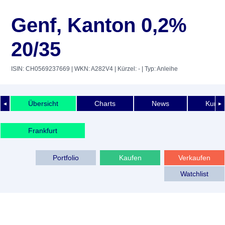
Genf, Kanton 0,2%
20/35
ISIN: CH0569237669
| WKN: A282V4
| Kürzel: -
| Typ: Anleihe
Übersicht
Charts
News
Kurshi
◄
►
Frankfurt
Portfolio
Kaufen
Verkaufen
Watchlist