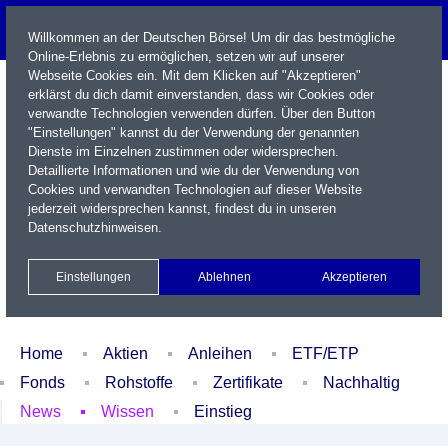
Willkommen an der Deutschen Börse! Um dir das bestmögliche
Online-Erlebnis zu ermöglichen, setzen wir auf unserer
Webseite Cookies ein. Mit dem Klicken auf "Akzeptieren"
erklärst du dich damit einverstanden, dass wir Cookies oder
verwandte Technologien verwenden dürfen. Über den Button
"Einstellungen" kannst du der Verwendung der genannten
Dienste im Einzelnen zustimmen oder widersprechen.
Detaillierte Informationen und wie du der Verwendung von
Cookies und verwandten Technologien auf dieser Website
Name / WKN / ISIN / Kürzel
jederzeit widersprechen kannst, findest du in unseren
Datenschutzhinweisen
.
Newsletter
Kontakt
English
Einstellungen
Ablehnen
Akzeptieren
Xetra Realtime
Watchlist
Portfolio
Login
Home
Aktien
Anleihen
ETF/ETP
Fonds
Rohstoffe
Zertifikate
Nachhaltig
News
Wissen
Einstieg