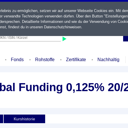
ebnis zu ermöglichen, setzen wir auf unserer Webseite Cookies ein. Mit de
der verwandte Technologien verwenden dürfen. Über den Button "Einstellungen
ersprechen. Detaillierte Informationen und wie du der Verwendung von Cooki
nst, findest du in unseren
Datenschutzhinweisen
.
KN / ISIN / Kürzel
Fonds
Rohstoffe
Zertifikate
Nachhaltig
bal Funding 0,125% 20/
Kurshistorie