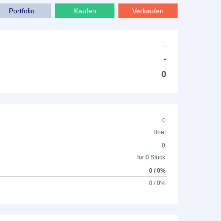
Portfolio
Kaufen
Verkaufen
-
-
0
0
Brief
0
für 0 Stück
0 / 0%
0 / 0%