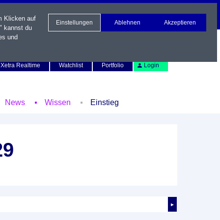
m Klicken auf
Einstellungen
Ablehnen
Akzeptieren
" kannst du
es und
Newsletter
Kontakt
English
Xetra Realtime
Watchlist
Portfolio
Login
News
Wissen
Einstieg
29
►