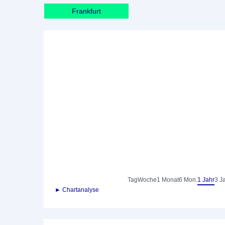
Frankfurt
Tag
Woche
1 Monat
6 Mon.
1 Jahr
3 J
► Chartanalyse