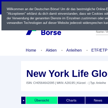
LIVE
Willkommen an der Deutschen Börse! Um dir das bestmögliche Online-Erl
"Akzeptieren" erklärst du dich damit einverstanden, dass wir Cookies o
der Verwendung der genannten Dienste im Einzelnen zustimmen oder wid
verwandten Technologien auf dieser Website jederzeit widersprechen kan
Name / W
Home
Aktien
Anleihen
ETF/ETP
New York Life Glo
ISIN: CH0564642095
| WKN: A28195
| Kürzel: -
| Typ: Anleihe
Übersicht
Charts
News
◄