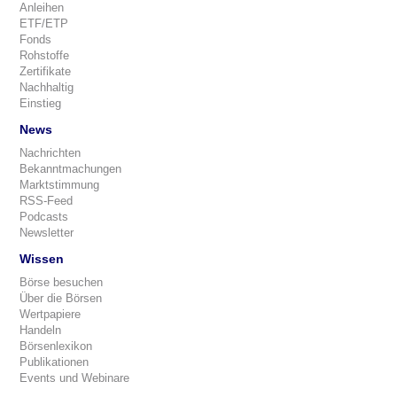
Anleihen
ETF/ETP
Fonds
Rohstoffe
Zertifikate
Nachhaltig
Einstieg
News
Nachrichten
Bekanntmachungen
Marktstimmung
RSS-Feed
Podcasts
Newsletter
Wissen
Börse besuchen
Über die Börsen
Wertpapiere
Handeln
Börsenlexikon
Publikationen
Events und Webinare