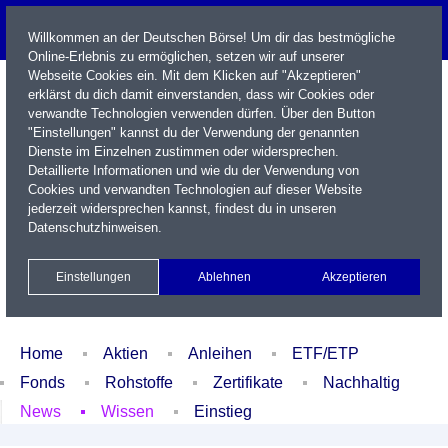
Willkommen an der Deutschen Börse! Um dir das bestmögliche
Online-Erlebnis zu ermöglichen, setzen wir auf unserer
Webseite Cookies ein. Mit dem Klicken auf "Akzeptieren"
erklärst du dich damit einverstanden, dass wir Cookies oder
verwandte Technologien verwenden dürfen. Über den Button
"Einstellungen" kannst du der Verwendung der genannten
Dienste im Einzelnen zustimmen oder widersprechen.
Detaillierte Informationen und wie du der Verwendung von
Cookies und verwandten Technologien auf dieser Website
Name / WKN / ISIN / Kürzel
jederzeit widersprechen kannst, findest du in unseren
Datenschutzhinweisen
.
Newsletter
Kontakt
English
Einstellungen
Ablehnen
Akzeptieren
Xetra Realtime
Watchlist
Portfolio
Login
Home
Aktien
Anleihen
ETF/ETP
Fonds
Rohstoffe
Zertifikate
Nachhaltig
News
Wissen
Einstieg