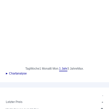
Tag
Woche
1 Monat
6 Mon.
1 Jahr
3 Jahre
Max.
► Chartanalyse
-
-
Letzter Preis