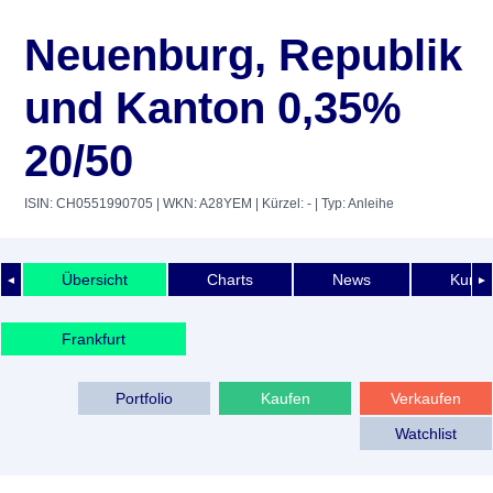
Neuenburg, Republik
und Kanton 0,35%
20/50
ISIN: CH0551990705
| WKN: A28YEM
| Kürzel: -
| Typ: Anleihe
Übersicht
Charts
News
Kurshi
◄
►
Frankfurt
Portfolio
Kaufen
Verkaufen
Watchlist