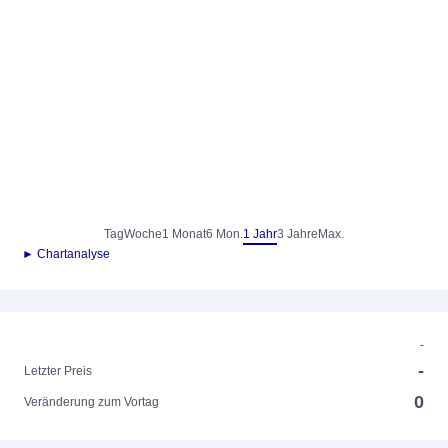
Tag
Woche
1 Monat
6 Mon.
1 Jahr
3 Jahre
Max.
► Chartanalyse
-
-
Letzter Preis
0
Veränderung zum Vortag