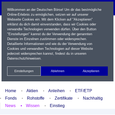
Willkommen an der Deutschen Börse! Um dir das bestmögliche
Online-Erlebnis zu ermöglichen, setzen wir auf unserer
Webseite Cookies ein. Mit dem Klicken auf "Akzeptieren"
erklärst du dich damit einverstanden, dass wir Cookies oder
verwandte Technologien verwenden dürfen. Über den Button
"Einstellungen" kannst du der Verwendung der genannten
Dienste im Einzelnen zustimmen oder widersprechen.
Detaillierte Informationen und wie du der Verwendung von
Cookies und verwandten Technologien auf dieser Website
Name / WKN / ISIN / Kürzel
jederzeit widersprechen kannst, findest du in unseren
Datenschutzhinweisen
.
Newsletter
Kontakt
English
Einstellungen
Ablehnen
Akzeptieren
Xetra Realtime
Watchlist
Portfolio
Login
Home
Aktien
Anleihen
ETF/ETP
Fonds
Rohstoffe
Zertifikate
Nachhaltig
News
Wissen
Einstieg