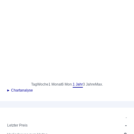
Tag
Woche
1 Monat
6 Mon.
1 Jahr
3 Jahre
Max.
► Chartanalyse
-
-
Letzter Preis