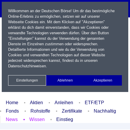
Willkommen an der Deutschen Börse! Um dir das bestmögliche
Online-Erlebnis zu ermöglichen, setzen wir auf unserer
Webseite Cookies ein. Mit dem Klicken auf "Akzeptieren"
erklärst du dich damit einverstanden, dass wir Cookies oder
verwandte Technologien verwenden dürfen. Über den Button
"Einstellungen" kannst du der Verwendung der genannten
Dienste im Einzelnen zustimmen oder widersprechen.
Detaillierte Informationen und wie du der Verwendung von
Cookies und verwandten Technologien auf dieser Website
Name / WKN / ISIN / Kürzel
jederzeit widersprechen kannst, findest du in unseren
Datenschutzhinweisen
.
Newsletter
Kontakt
English
Einstellungen
Ablehnen
Akzeptieren
Xetra Realtime
Watchlist
Portfolio
Login
Home
Aktien
Anleihen
ETF/ETP
Fonds
Rohstoffe
Zertifikate
Nachhaltig
News
Wissen
Einstieg