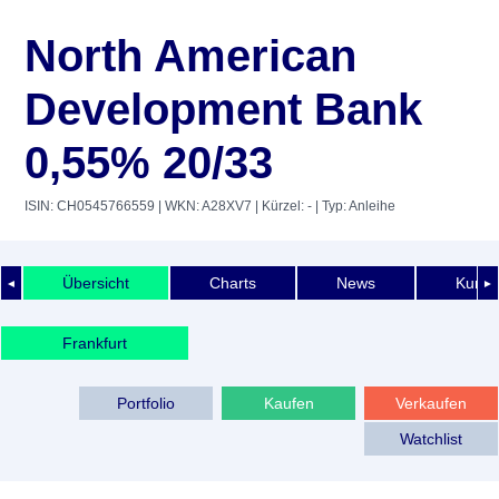
North American
Development Bank
0,55% 20/33
ISIN: CH0545766559
| WKN: A28XV7
| Kürzel: -
| Typ: Anleihe
Übersicht
Charts
News
Kurshi
◄
►
Frankfurt
Portfolio
Kaufen
Verkaufen
Watchlist