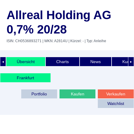
Allreal Holding AG
0,7% 20/28
ISIN: CH0536893271
| WKN: A2814U
| Kürzel: -
| Typ: Anleihe
Übersicht
Charts
News
Kurshi
◄
►
Frankfurt
Portfolio
Kaufen
Verkaufen
Watchlist