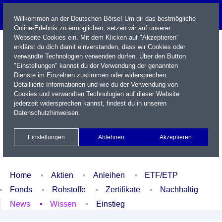
Willkommen an der Deutschen Börse! Um dir das bestmögliche
Online-Erlebnis zu ermöglichen, setzen wir auf unserer
Webseite Cookies ein. Mit dem Klicken auf "Akzeptieren"
erklärst du dich damit einverstanden, dass wir Cookies oder
verwandte Technologien verwenden dürfen. Über den Button
"Einstellungen" kannst du der Verwendung der genannten
Dienste im Einzelnen zustimmen oder widersprechen.
Detaillierte Informationen und wie du der Verwendung von
Cookies und verwandten Technologien auf dieser Website
Name / WKN / ISIN / Kürzel
jederzeit widersprechen kannst, findest du in unseren
Datenschutzhinweisen
.
Newsletter
Kontakt
English
Einstellungen
Ablehnen
Akzeptieren
Xetra Realtime
Watchlist
Portfolio
Login
Home
Aktien
Anleihen
ETF/ETP
Fonds
Rohstoffe
Zertifikate
Nachhaltig
News
Wissen
Einstieg