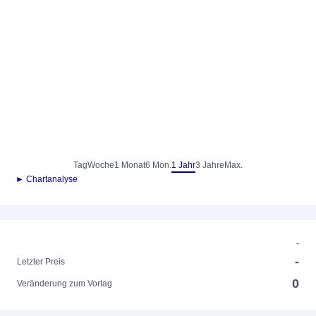
Tag
Woche
1 Monat
6 Mon.
1 Jahr
3 Jahre
Max.
► Chartanalyse
-
-
Letzter Preis
0
Veränderung zum Vortag