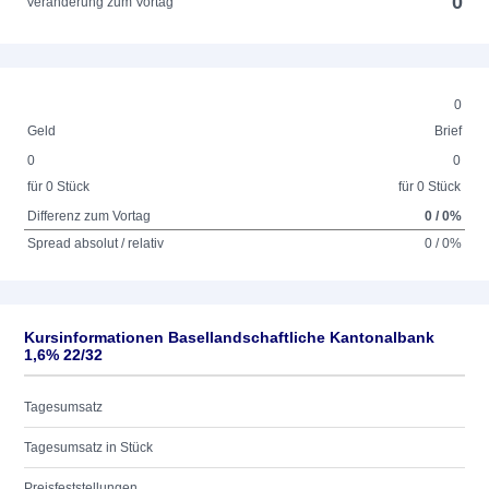
0
Veränderung zum Vortag
0
Geld
Brief
0
0
für 0 Stück
für 0 Stück
Differenz zum Vortag
0 / 0%
Spread absolut / relativ
0 / 0%
Kursinformationen Basellandschaftliche Kantonalbank
1,6% 22/32
Tagesumsatz
Tagesumsatz in Stück
Preisfeststellungen