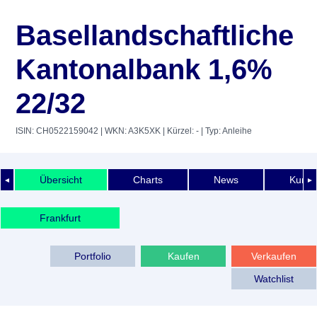
Basellandschaftliche
Kantonalbank 1,6%
22/32
ISIN: CH0522159042
| WKN: A3K5XK
| Kürzel: -
| Typ: Anleihe
Übersicht
Charts
News
Kurshi
◄
►
Frankfurt
Portfolio
Kaufen
Verkaufen
Watchlist