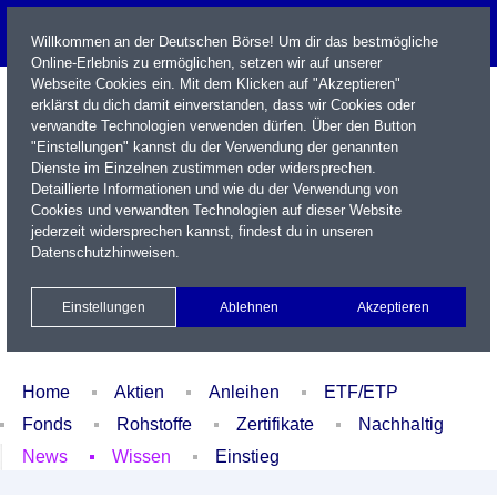
Willkommen an der Deutschen Börse! Um dir das bestmögliche
Online-Erlebnis zu ermöglichen, setzen wir auf unserer
Webseite Cookies ein. Mit dem Klicken auf "Akzeptieren"
erklärst du dich damit einverstanden, dass wir Cookies oder
verwandte Technologien verwenden dürfen. Über den Button
"Einstellungen" kannst du der Verwendung der genannten
Dienste im Einzelnen zustimmen oder widersprechen.
Detaillierte Informationen und wie du der Verwendung von
Cookies und verwandten Technologien auf dieser Website
Name / WKN / ISIN / Kürzel
jederzeit widersprechen kannst, findest du in unseren
Datenschutzhinweisen
.
Newsletter
Kontakt
English
Einstellungen
Ablehnen
Akzeptieren
Xetra Realtime
Watchlist
Portfolio
Login
Home
Aktien
Anleihen
ETF/ETP
Fonds
Rohstoffe
Zertifikate
Nachhaltig
News
Wissen
Einstieg