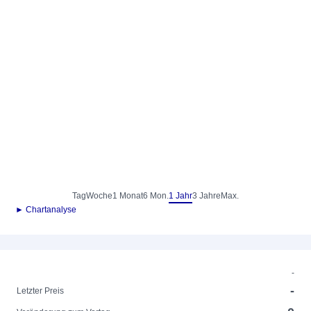
Tag
Woche
1 Monat
6 Mon.
1 Jahr
3 Jahre
Max.
► Chartanalyse
-
-
Letzter Preis