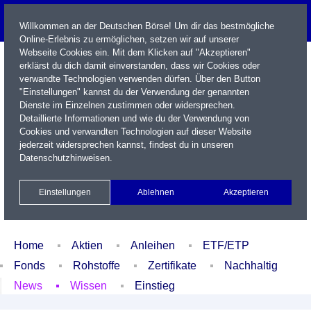
Willkommen an der Deutschen Börse! Um dir das bestmögliche
Online-Erlebnis zu ermöglichen, setzen wir auf unserer
Webseite Cookies ein. Mit dem Klicken auf "Akzeptieren"
erklärst du dich damit einverstanden, dass wir Cookies oder
verwandte Technologien verwenden dürfen. Über den Button
"Einstellungen" kannst du der Verwendung der genannten
Dienste im Einzelnen zustimmen oder widersprechen.
Detaillierte Informationen und wie du der Verwendung von
Cookies und verwandten Technologien auf dieser Website
Name / WKN / ISIN / Kürzel
jederzeit widersprechen kannst, findest du in unseren
Datenschutzhinweisen
.
Newsletter
Kontakt
English
Einstellungen
Ablehnen
Akzeptieren
Xetra Realtime
Watchlist
Portfolio
Login
Home
Aktien
Anleihen
ETF/ETP
Fonds
Rohstoffe
Zertifikate
Nachhaltig
News
Wissen
Einstieg