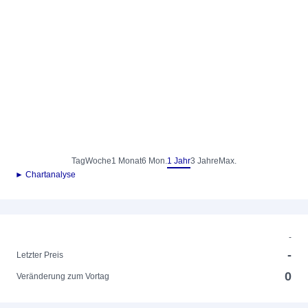
Tag
Woche
1 Monat
6 Mon.
1 Jahr
3 Jahre
Max.
► Chartanalyse
-
-
Letzter Preis
0
Veränderung zum Vortag