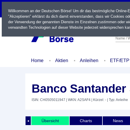
LIVE
Willkommen an der Deutschen Börse! Um dir das bestmögliche Online-Erl
"Akzeptieren" erklärst du dich damit einverstanden, dass wir Cookies o
der Verwendung der genannten Dienste im Einzelnen zustimmen oder wid
verwandten Technologien auf dieser Website jederzeit widersprechen kan
Name / W
Home
Aktien
Anleihen
ETF/ETP
Banco Santander 
ISIN: CH0505011947
| WKN: A2SAF4
| Kürzel: -
| Typ: Anleihe
Übersicht
Charts
News
◄