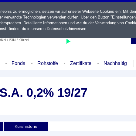
ebnis zu ermöglichen, setzen wir auf unserer Webseite Cookies ein. Mit de
der verwandte Technologien verwenden dürfen. Über den Button "Einstellungen
ersprechen. Detaillierte Informationen und wie du der Verwendung von Cooki
nst, findest du in unseren
Datenschutzhinweisen
.
KN / ISIN / Kürzel
Fonds
Rohstoffe
Zertifikate
Nachhaltig
S.A. 0,2% 19/27
Kurshistorie