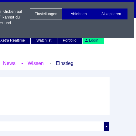
m Klicken auf
Einstellungen
Ablehnen
Akzeptieren
" kannst du
es und
Newsletter
Kontakt
English
Xetra Realtime
Watchlist
Portfolio
Login
News
Wissen
Einstieg
►