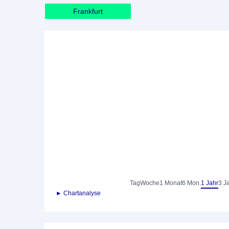
Frankfurt
Tag
Woche
1 Monat
6 Mon.
1 Jahr
3 J
► Chartanalyse