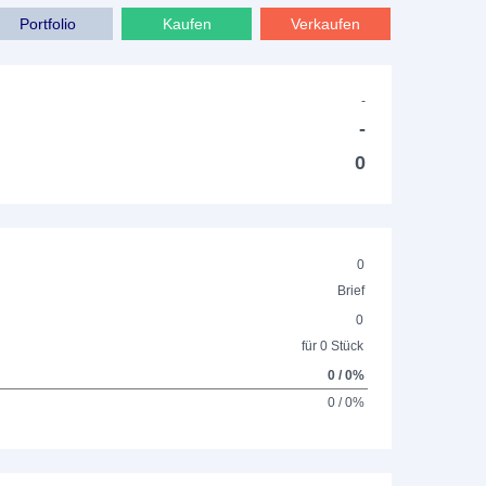
Portfolio
Kaufen
Verkaufen
-
-
0
0
Brief
0
für 0 Stück
0 / 0%
0 / 0%