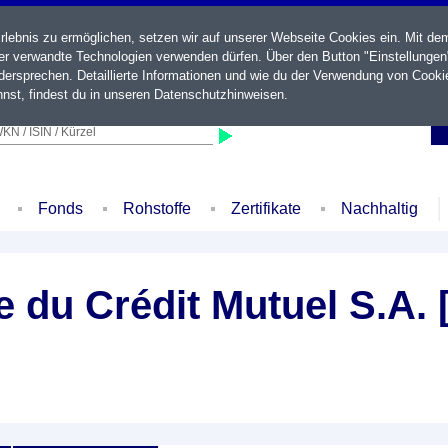
ebnis zu ermöglichen, setzen wir auf unserer Webseite Cookies ein. Mit de
der verwandte Technologien verwenden dürfen. Über den Button "Einstellungen
ersprechen. Detaillierte Informationen und wie du der Verwendung von Cooki
nst, findest du in unseren
Datenschutzhinweisen
.
KN / ISIN / Kürzel
Fonds
Rohstoffe
Zertifikate
Nachhaltig
e du Crédit Mutuel S.A.