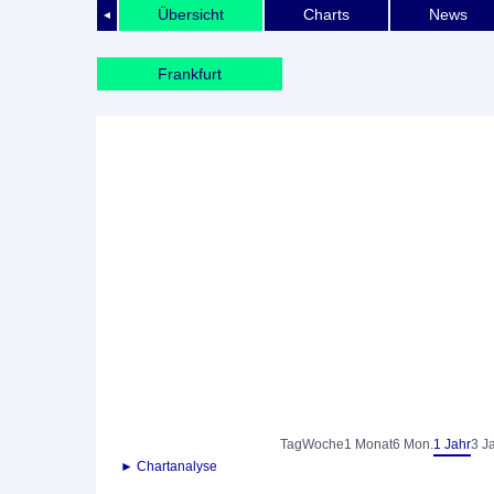
Übersicht
Charts
News
◄
Frankfurt
Tag
Woche
1 Monat
6 Mon.
1 Jahr
3 J
► Chartanalyse