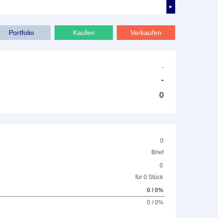
►
Portfolio
Kaufen
Verkaufen
-
-
0
0
Brief
0
für 0 Stück
0 / 0%
0 / 0%