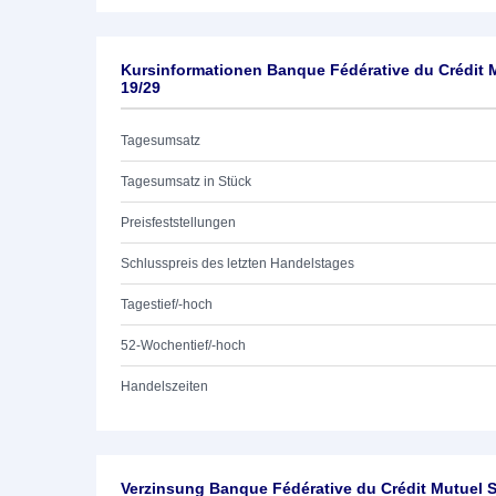
Kursinformationen Banque Fédérative du Crédit 
19/29
Tagesumsatz
Tagesumsatz in Stück
Preisfeststellungen
Schlusspreis des letzten Handelstages
Tagestief/-hoch
52-Wochentief/-hoch
Handelszeiten
Verzinsung Banque Fédérative du Crédit Mutuel S