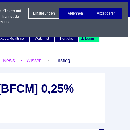
m Klicken auf
Einstellungen
Ablehnen
Akzeptieren
" kannst du
es und
Newsletter
Kontakt
English
Xetra Realtime
Watchlist
Portfolio
Login
News
Wissen
Einstieg
 [BFCM] 0,25%