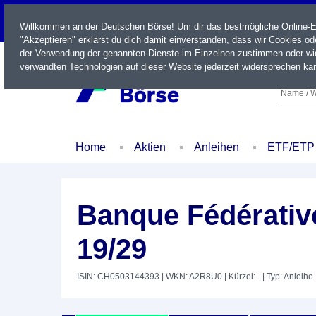
LIVE
Willkommen an der Deutschen Börse! Um dir das bestmögliche Online-Erl
"Akzeptieren" erklärst du dich damit einverstanden, dass wir Cookies o
der Verwendung der genannten Dienste im Einzelnen zustimmen oder wid
verwandten Technologien auf dieser Website jederzeit widersprechen kan
Name / W
Home
Aktien
Anleihen
ETF/ETP
Banque Fédérativ
19/29
ISIN: CH0503144393
| WKN: A2R8U0
| Kürzel: -
| Typ: Anleihe