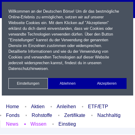
Willkommen an der Deutschen Börse! Um dir das bestmögliche
Online-Erlebnis zu ermöglichen, setzen wir auf unserer
Webseite Cookies ein. Mit dem Klicken auf "Akzeptieren"
erklärst du dich damit einverstanden, dass wir Cookies oder
verwandte Technologien verwenden dürfen. Über den Button
"Einstellungen" kannst du der Verwendung der genannten
Dienste im Einzelnen zustimmen oder widersprechen.
Detaillierte Informationen und wie du der Verwendung von
Cookies und verwandten Technologien auf dieser Website
Name / WKN / ISIN / Kürzel
jederzeit widersprechen kannst, findest du in unseren
Datenschutzhinweisen
.
Newsletter
Kontakt
English
Einstellungen
Ablehnen
Akzeptieren
Xetra Realtime
Watchlist
Portfolio
Login
Home
Aktien
Anleihen
ETF/ETP
Fonds
Rohstoffe
Zertifikate
Nachhaltig
News
Wissen
Einstieg