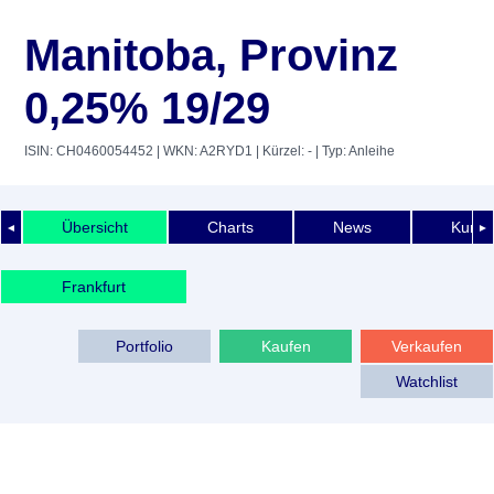
Manitoba, Provinz
0,25% 19/29
ISIN: CH0460054452
| WKN: A2RYD1
| Kürzel: -
| Typ: Anleihe
Übersicht
Charts
News
Kurshi
◄
►
Frankfurt
Portfolio
Kaufen
Verkaufen
Watchlist