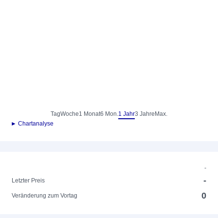
Tag
Woche
1 Monat
6 Mon.
1 Jahr
3 Jahre
Max.
► Chartanalyse
-
-
Letzter Preis
0
Veränderung zum Vortag