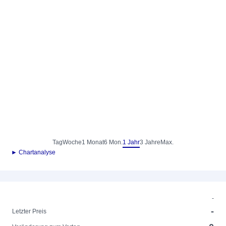
Tag
Woche
1 Monat
6 Mon.
1 Jahr
3 Jahre
Max.
► Chartanalyse
-
-
Letzter Preis