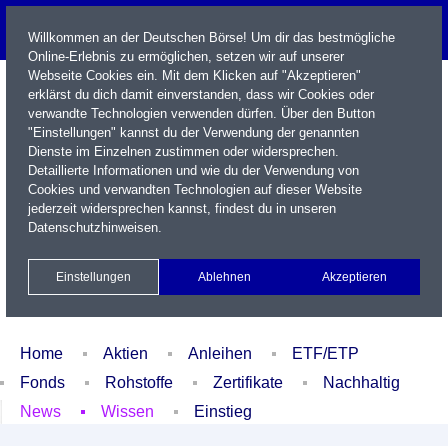
Willkommen an der Deutschen Börse! Um dir das bestmögliche
Online-Erlebnis zu ermöglichen, setzen wir auf unserer
Webseite Cookies ein. Mit dem Klicken auf "Akzeptieren"
erklärst du dich damit einverstanden, dass wir Cookies oder
verwandte Technologien verwenden dürfen. Über den Button
"Einstellungen" kannst du der Verwendung der genannten
Dienste im Einzelnen zustimmen oder widersprechen.
Detaillierte Informationen und wie du der Verwendung von
Cookies und verwandten Technologien auf dieser Website
Name / WKN / ISIN / Kürzel
jederzeit widersprechen kannst, findest du in unseren
Datenschutzhinweisen
.
Newsletter
Kontakt
English
Einstellungen
Ablehnen
Akzeptieren
Xetra Realtime
Watchlist
Portfolio
Login
Home
Aktien
Anleihen
ETF/ETP
Fonds
Rohstoffe
Zertifikate
Nachhaltig
News
Wissen
Einstieg