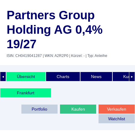
Partners Group
Holding AG 0,4%
19/27
ISIN: CH0419041287
| WKN: A2R2P0
| Kürzel: -
| Typ: Anleihe
Übersicht
Charts
News
Kurshi
◄
►
Frankfurt
Portfolio
Kaufen
Verkaufen
Watchlist