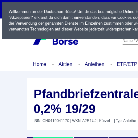
LIVE
Willkommen an der Deutschen Börse! Um dir das bestmögliche Online-Erl
"Akzeptieren" erklärst du dich damit einverstanden, dass wir Cookies o
der Verwendung der genannten Dienste im Einzelnen zustimmen oder wid
verwandten Technologien auf dieser Website jederzeit widersprechen kan
Name / W
Home
Aktien
Anleihen
ETF/ETP
Pfandbriefzentra
0,2% 19/29
ISIN: CH0419041170
| WKN: A2R1UJ
| Kürzel: -
| Typ: Anleihe