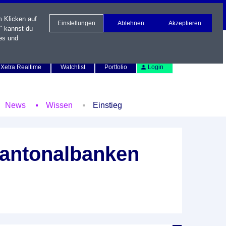
m Klicken auf
Einstellungen
Ablehnen
Akzeptieren
" kannst du
es und
Newsletter
Kontakt
English
Xetra Realtime
Watchlist
Portfolio
Login
News
Wissen
Einstieg
Kantonalbanken