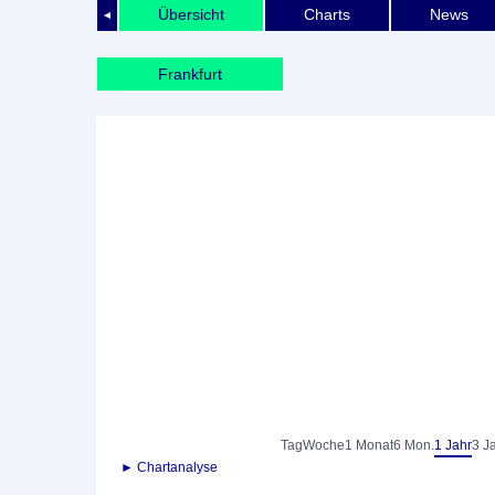
Übersicht
Charts
News
◄
Frankfurt
Tag
Woche
1 Monat
6 Mon.
1 Jahr
3 J
► Chartanalyse