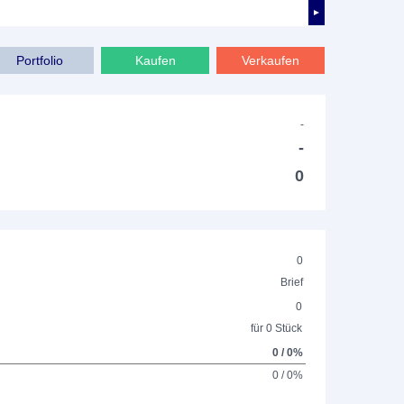
►
Portfolio
Kaufen
Verkaufen
-
-
0
0
Brief
0
für 0 Stück
0 / 0%
0 / 0%