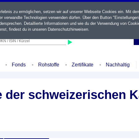
ebnis zu ermöglichen, setzen wir auf unserer Webseite Cookies ein. Mit de
der verwandte Technologien verwenden dürfen. Über den Button "Einstellungen
ersprechen. Detaillierte Informationen und wie du der Verwendung von Cooki
nst, findest du in unseren
Datenschutzhinweisen
.
KN / ISIN / Kürzel
Fonds
Rohstoffe
Zertifikate
Nachhaltig
le der schweizerischen 