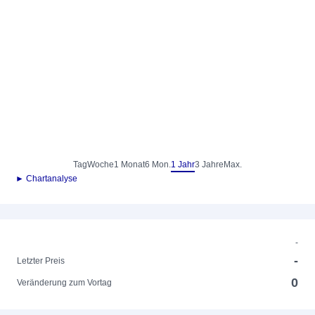
Tag
Woche
1 Monat
6 Mon.
1 Jahr
3 Jahre
Max.
► Chartanalyse
-
-
Letzter Preis
0
Veränderung zum Vortag