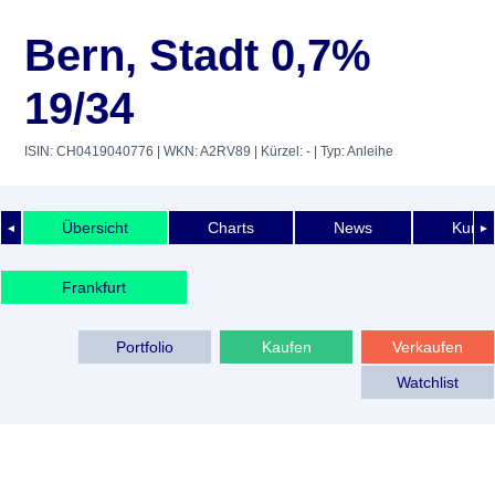
Bern, Stadt 0,7%
19/34
ISIN: CH0419040776
| WKN: A2RV89
| Kürzel: -
| Typ: Anleihe
Übersicht
Charts
News
Kurshi
◄
►
Frankfurt
Portfolio
Kaufen
Verkaufen
Watchlist