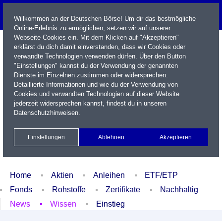
Willkommen an der Deutschen Börse! Um dir das bestmögliche
Online-Erlebnis zu ermöglichen, setzen wir auf unserer
Webseite Cookies ein. Mit dem Klicken auf "Akzeptieren"
erklärst du dich damit einverstanden, dass wir Cookies oder
verwandte Technologien verwenden dürfen. Über den Button
"Einstellungen" kannst du der Verwendung der genannten
Dienste im Einzelnen zustimmen oder widersprechen.
Detaillierte Informationen und wie du der Verwendung von
Cookies und verwandten Technologien auf dieser Website
Name / WKN / ISIN / Kürzel
jederzeit widersprechen kannst, findest du in unseren
Datenschutzhinweisen
.
Newsletter
Kontakt
English
Einstellungen
Ablehnen
Akzeptieren
Xetra Realtime
Watchlist
Portfolio
Login
Home
Aktien
Anleihen
ETF/ETP
Fonds
Rohstoffe
Zertifikate
Nachhaltig
News
Wissen
Einstieg