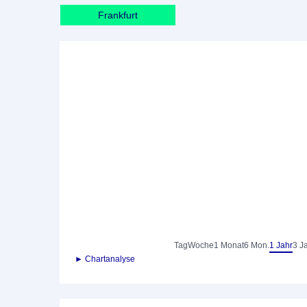
Frankfurt
Tag
Woche
1 Monat
6 Mon.
1 Jahr
3 J
► Chartanalyse