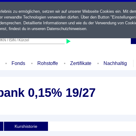
ebnis zu ermöglichen, setzen wir auf unserer Webseite Cookies ein. Mit de
der verwandte Technologien verwenden dürfen. Über den Button "Einstellungen
ersprechen. Detaillierte Informationen und wie du der Verwendung von Cooki
nst, findest du in unseren
Datenschutzhinweisen
.
KN / ISIN / Kürzel
Fonds
Rohstoffe
Zertifikate
Nachhaltig
bank 0,15% 19/27
Kurshistorie