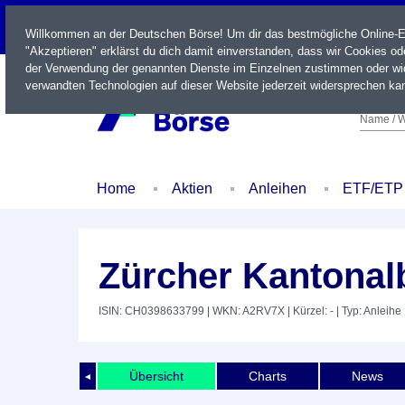
LIVE
Willkommen an der Deutschen Börse! Um dir das bestmögliche Online-Erl
"Akzeptieren" erklärst du dich damit einverstanden, dass wir Cookies o
der Verwendung der genannten Dienste im Einzelnen zustimmen oder wid
verwandten Technologien auf dieser Website jederzeit widersprechen kan
Name / W
Home
Aktien
Anleihen
ETF/ETP
Zürcher Kantonal
ISIN: CH0398633799
| WKN: A2RV7X
| Kürzel: -
| Typ: Anleihe
Übersicht
Charts
News
◄