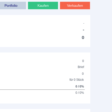
Portfolio
Kaufen
Verkaufen
-
-
0
0
Brief
0
für 0 Stück
0 / 0%
0 / 0%