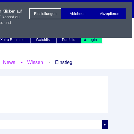
m Klicken auf
Einstellungen
Ablehnen
Akzeptieren
" kannst du
es und
Newsletter
Kontakt
English
Xetra Realtime
Watchlist
Portfolio
Login
News
Wissen
Einstieg
►