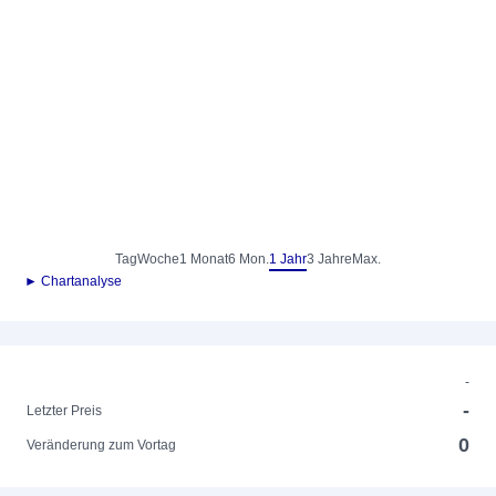
Tag
Woche
1 Monat
6 Mon.
1 Jahr
3 Jahre
Max.
► Chartanalyse
-
-
Letzter Preis
0
Veränderung zum Vortag