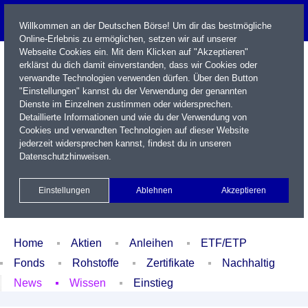
Willkommen an der Deutschen Börse! Um dir das bestmögliche
Online-Erlebnis zu ermöglichen, setzen wir auf unserer
Webseite Cookies ein. Mit dem Klicken auf "Akzeptieren"
erklärst du dich damit einverstanden, dass wir Cookies oder
verwandte Technologien verwenden dürfen. Über den Button
"Einstellungen" kannst du der Verwendung der genannten
Dienste im Einzelnen zustimmen oder widersprechen.
Detaillierte Informationen und wie du der Verwendung von
Cookies und verwandten Technologien auf dieser Website
Name / WKN / ISIN / Kürzel
jederzeit widersprechen kannst, findest du in unseren
Datenschutzhinweisen
.
Newsletter
Kontakt
English
Einstellungen
Ablehnen
Akzeptieren
Xetra Realtime
Watchlist
Portfolio
Login
Home
Aktien
Anleihen
ETF/ETP
Fonds
Rohstoffe
Zertifikate
Nachhaltig
News
Wissen
Einstieg