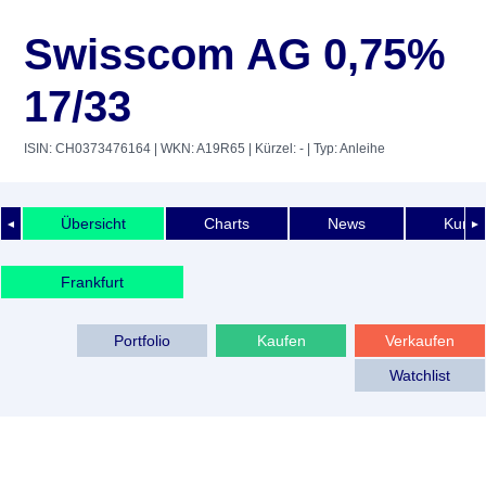
Swisscom AG 0,75%
17/33
ISIN: CH0373476164
| WKN: A19R65
| Kürzel: -
| Typ: Anleihe
Übersicht
Charts
News
Kurshi
◄
►
Frankfurt
Portfolio
Kaufen
Verkaufen
Watchlist