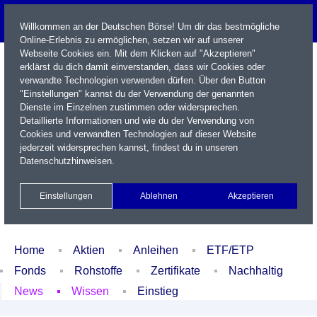
Willkommen an der Deutschen Börse! Um dir das bestmögliche
Online-Erlebnis zu ermöglichen, setzen wir auf unserer
Webseite Cookies ein. Mit dem Klicken auf "Akzeptieren"
erklärst du dich damit einverstanden, dass wir Cookies oder
verwandte Technologien verwenden dürfen. Über den Button
"Einstellungen" kannst du der Verwendung der genannten
Dienste im Einzelnen zustimmen oder widersprechen.
Detaillierte Informationen und wie du der Verwendung von
Cookies und verwandten Technologien auf dieser Website
Name / WKN / ISIN / Kürzel
jederzeit widersprechen kannst, findest du in unseren
Datenschutzhinweisen
.
Newsletter
Kontakt
English
Einstellungen
Ablehnen
Akzeptieren
Xetra Realtime
Watchlist
Portfolio
Login
Home
Aktien
Anleihen
ETF/ETP
Fonds
Rohstoffe
Zertifikate
Nachhaltig
News
Wissen
Einstieg