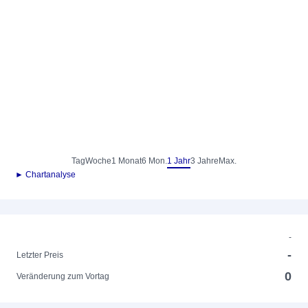
Tag
Woche
1 Monat
6 Mon.
1 Jahr
3 Jahre
Max.
► Chartanalyse
-
-
Letzter Preis
0
Veränderung zum Vortag