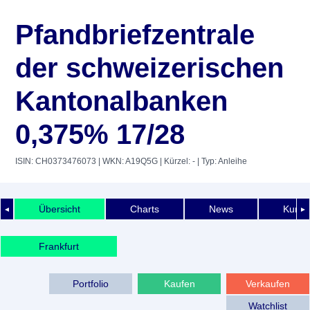
Pfandbriefzentrale
der schweizerischen
Kantonalbanken
0,375% 17/28
ISIN: CH0373476073
| WKN: A19Q5G
| Kürzel: -
| Typ: Anleihe
Übersicht
Charts
News
Kurshi
◄
►
Frankfurt
Portfolio
Kaufen
Verkaufen
Watchlist