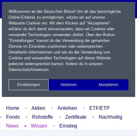
Willkommen an der Deutschen Börse! Um dir das bestmögliche
Online-Erlebnis zu ermöglichen, setzen wir auf unserer
Webseite Cookies ein. Mit dem Klicken auf "Akzeptieren"
erklärst du dich damit einverstanden, dass wir Cookies oder
verwandte Technologien verwenden dürfen. Über den Button
"Einstellungen" kannst du der Verwendung der genannten
Dienste im Einzelnen zustimmen oder widersprechen.
Detaillierte Informationen und wie du der Verwendung von
Cookies und verwandten Technologien auf dieser Website
Name / WKN / ISIN / Kürzel
jederzeit widersprechen kannst, findest du in unseren
Datenschutzhinweisen
.
Newsletter
Kontakt
English
Einstellungen
Ablehnen
Akzeptieren
Xetra Realtime
Watchlist
Portfolio
Login
Home
Aktien
Anleihen
ETF/ETP
Fonds
Rohstoffe
Zertifikate
Nachhaltig
News
Wissen
Einstieg