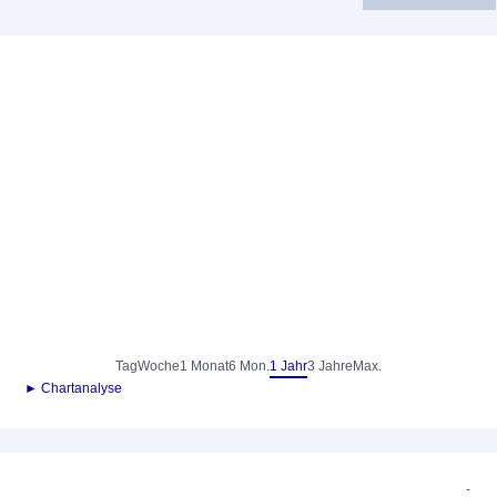
Tag
Woche
1 Monat
6 Mon.
1 Jahr
3 Jahre
Max.
► Chartanalyse
-