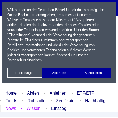
Willkommen an der Deutschen Börse! Um dir das bestmögliche
Online-Erlebnis zu ermöglichen, setzen wir auf unserer
Webseite Cookies ein. Mit dem Klicken auf "Akzeptieren"
erklärst du dich damit einverstanden, dass wir Cookies oder
verwandte Technologien verwenden dürfen. Über den Button
"Einstellungen" kannst du der Verwendung der genannten
Dienste im Einzelnen zustimmen oder widersprechen.
Detaillierte Informationen und wie du der Verwendung von
Cookies und verwandten Technologien auf dieser Website
Name / WKN / ISIN / Kürzel
jederzeit widersprechen kannst, findest du in unseren
Datenschutzhinweisen
.
Newsletter
Kontakt
English
Einstellungen
Ablehnen
Akzeptieren
Xetra Realtime
Watchlist
Portfolio
Login
Home
Aktien
Anleihen
ETF/ETP
Fonds
Rohstoffe
Zertifikate
Nachhaltig
News
Wissen
Einstieg