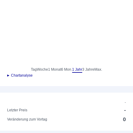
Tag
Woche
1 Monat
6 Mon.
1 Jahr
3 Jahre
Max.
► Chartanalyse
-
-
Letzter Preis
0
Veränderung zum Vortag