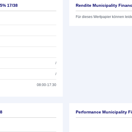
25% 17/38
Rendite Municipality Finan
Für dieses Wertpapier können leid
/
/
08:00-17:30
38
Performance Municipality F