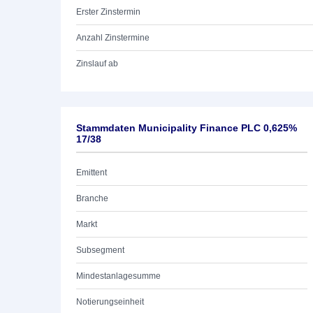
Erster Zinstermin
Anzahl Zinstermine
Zinslauf ab
Stammdaten Municipality Finance PLC 0,625%
17/38
Emittent
Branche
Markt
Subsegment
Mindestanlagesumme
Notierungseinheit