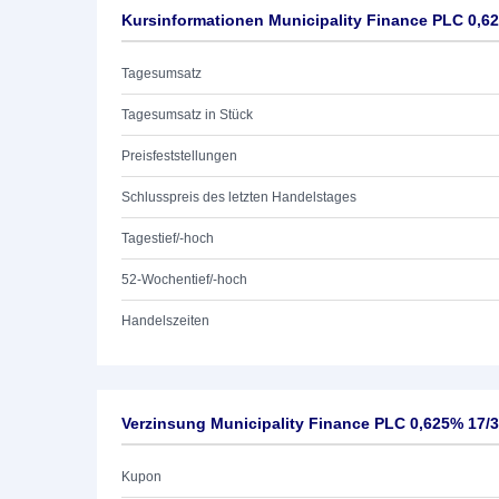
Kursinformationen Municipality Finance PLC 0,6
Tagesumsatz
Tagesumsatz in Stück
Preisfeststellungen
Schlusspreis des letzten Handelstages
Tagestief/-hoch
52-Wochentief/-hoch
Handelszeiten
Verzinsung Municipality Finance PLC 0,625% 17/
Kupon