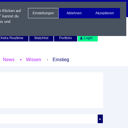
m Klicken auf
Einstellungen
Ablehnen
Akzeptieren
" kannst du
es und
Newsletter
Kontakt
English
Xetra Realtime
Watchlist
Portfolio
Login
News
Wissen
Einstieg
►