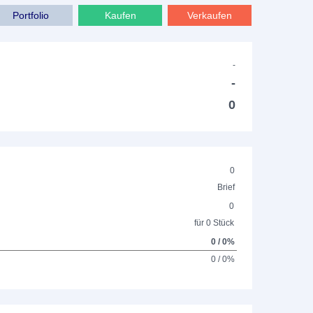
Portfolio
Kaufen
Verkaufen
-
-
0
0
Brief
0
für 0 Stück
0 / 0%
0 / 0%