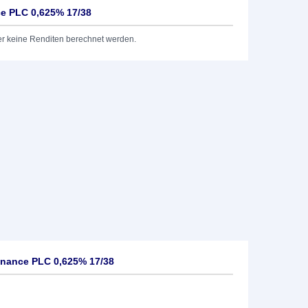
ce PLC 0,625% 17/38
er keine Renditen berechnet werden.
inance PLC 0,625% 17/38