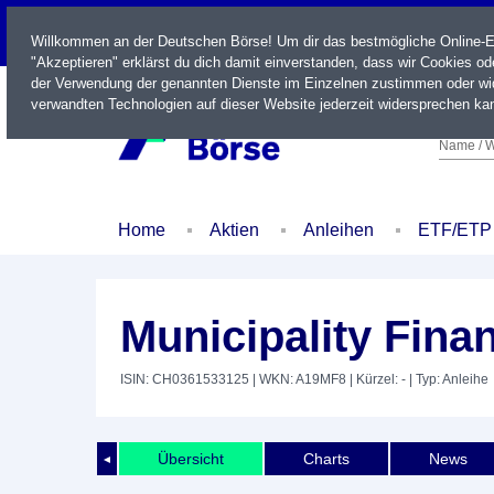
LIVE
Willkommen an der Deutschen Börse! Um dir das bestmögliche Online-Erl
"Akzeptieren" erklärst du dich damit einverstanden, dass wir Cookies o
der Verwendung der genannten Dienste im Einzelnen zustimmen oder wid
verwandten Technologien auf dieser Website jederzeit widersprechen kan
Name / W
Home
Aktien
Anleihen
ETF/ETP
Municipality Fina
ISIN: CH0361533125
| WKN: A19MF8
| Kürzel: -
| Typ: Anleihe
Übersicht
Charts
News
◄