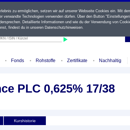
ebnis zu ermöglichen, setzen wir auf unserer Webseite Cookies ein. Mit de
der verwandte Technologien verwenden dürfen. Über den Button "Einstellungen
ersprechen. Detaillierte Informationen und wie du der Verwendung von Cooki
nst, findest du in unseren
Datenschutzhinweisen
.
KN / ISIN / Kürzel
Fonds
Rohstoffe
Zertifikate
Nachhaltig
nce PLC 0,625% 17/38
Kurshistorie