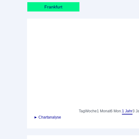
Frankfurt
Tag
Woche
1 Monat
6 Mon.
1 Jahr
3 J
► Chartanalyse