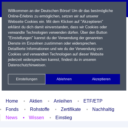
Willkommen an der Deutschen Börse! Um dir das bestmögliche
Online-Erlebnis zu ermöglichen, setzen wir auf unserer
Webseite Cookies ein. Mit dem Klicken auf "Akzeptieren"
erklärst du dich damit einverstanden, dass wir Cookies oder
verwandte Technologien verwenden dürfen. Über den Button
"Einstellungen" kannst du der Verwendung der genannten
Dienste im Einzelnen zustimmen oder widersprechen.
Detaillierte Informationen und wie du der Verwendung von
Cookies und verwandten Technologien auf dieser Website
Name / WKN / ISIN / Kürzel
jederzeit widersprechen kannst, findest du in unseren
Datenschutzhinweisen
.
Newsletter
Kontakt
English
Einstellungen
Ablehnen
Akzeptieren
Xetra Realtime
Watchlist
Portfolio
Login
Home
Aktien
Anleihen
ETF/ETP
Fonds
Rohstoffe
Zertifikate
Nachhaltig
News
Wissen
Einstieg