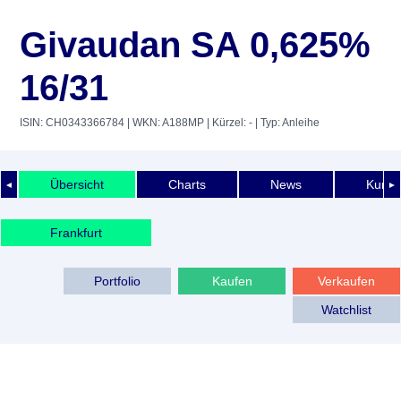
Givaudan SA 0,625%
16/31
ISIN: CH0343366784
| WKN: A188MP
| Kürzel: -
| Typ: Anleihe
Übersicht
Charts
News
Kurshi
◄
►
Frankfurt
Portfolio
Kaufen
Verkaufen
Watchlist