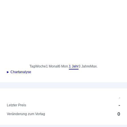
Tag
Woche
1 Monat
6 Mon.
1 Jahr
3 Jahre
Max.
► Chartanalyse
-
-
Letzter Preis
0
Veränderung zum Vortag