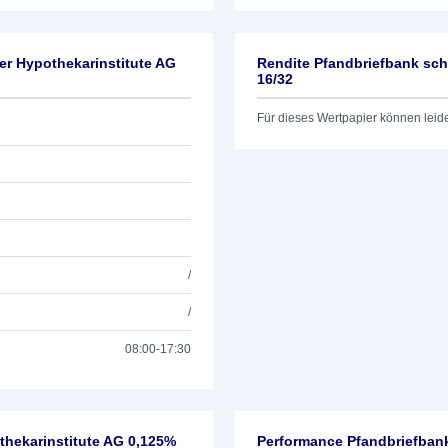
er Hypothekarinstitute AG
Rendite Pfandbriefbank sch
16/32
Für dieses Wertpapier können leid
/
/
08:00-17:30
thekarinstitute AG 0,125%
Performance Pfandbriefbank