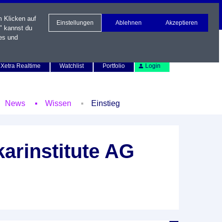
m Klicken auf
Einstellungen
Ablehnen
Akzeptieren
" kannst du
es und
Newsletter
Kontakt
English
Xetra Realtime
Watchlist
Portfolio
Login
News
Wissen
Einstieg
arinstitute AG