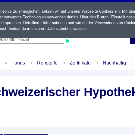
ebnis zu ermöglichen, setzen wir auf unserer Webseite Cookies ein. Mit de
der verwandte Technologien verwenden dürfen. Über den Button "Einstellungen
ersprechen. Detaillierte Informationen und wie du der Verwendung von Cooki
nst, findest du in unseren
Datenschutzhinweisen
.
KN / ISIN / Kürzel
Fonds
Rohstoffe
Zertifikate
Nachhaltig
chweizerischer Hypothek