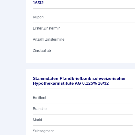
16/32
Kupon
Erster Zinstermin
Anzahl Zinstermine
Zinslauf ab
Stammdaten Pfandbriefbank schweizerischer
Hypothekarinstitute AG 0,125% 16/32
Emittent
Branche
Markt
Subsegment