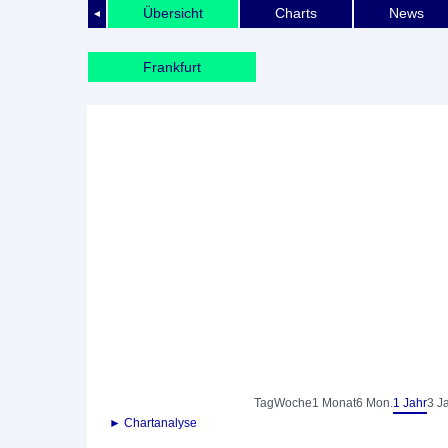
Übersicht
Charts
News
◄
Frankfurt
Tag
Woche
1 Monat
6 Mon.
1 Jahr
3 J
► Chartanalyse