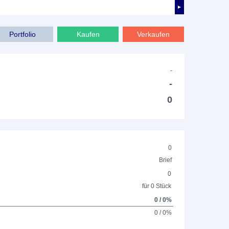
►
Portfolio
Kaufen
Verkaufen
-
-
0
0
Brief
0
für 0 Stück
0 / 0%
0 / 0%