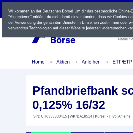
LIVE
Willkommen an der Deutschen Börse! Um dir das bestmögliche Online-Erl
"Akzeptieren" erklärst du dich damit einverstanden, dass wir Cookies o
der Verwendung der genannten Dienste im Einzelnen zustimmen oder wid
verwandten Technologien auf dieser Website jederzeit widersprechen kan
Name / W
Home
Aktien
Anleihen
ETF/ETP
Pfandbriefbank s
0,125% 16/32
ISIN: CH0338330415
| WKN: A18514
| Kürzel: -
| Typ: Anleihe