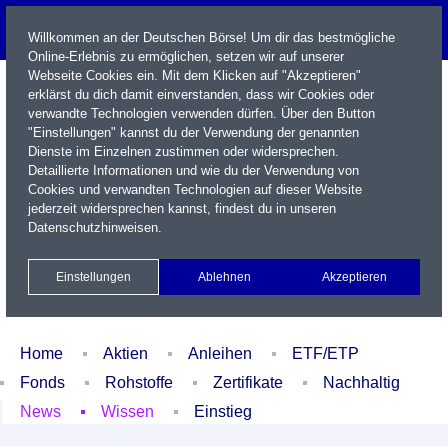
Willkommen an der Deutschen Börse! Um dir das bestmögliche
Online-Erlebnis zu ermöglichen, setzen wir auf unserer
Webseite Cookies ein. Mit dem Klicken auf "Akzeptieren"
erklärst du dich damit einverstanden, dass wir Cookies oder
verwandte Technologien verwenden dürfen. Über den Button
"Einstellungen" kannst du der Verwendung der genannten
Dienste im Einzelnen zustimmen oder widersprechen.
Detaillierte Informationen und wie du der Verwendung von
Cookies und verwandten Technologien auf dieser Website
Name / WKN / ISIN / Kürzel
jederzeit widersprechen kannst, findest du in unseren
Datenschutzhinweisen
.
Newsletter
Kontakt
English
Einstellungen
Ablehnen
Akzeptieren
Xetra Realtime
Watchlist
Portfolio
Login
Home
Aktien
Anleihen
ETF/ETP
Fonds
Rohstoffe
Zertifikate
Nachhaltig
News
Wissen
Einstieg