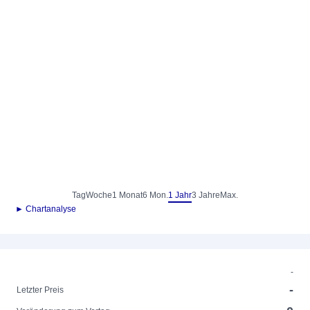
Tag
Woche
1 Monat
6 Mon.
1 Jahr
3 Jahre
Max.
► Chartanalyse
-
-
Letzter Preis