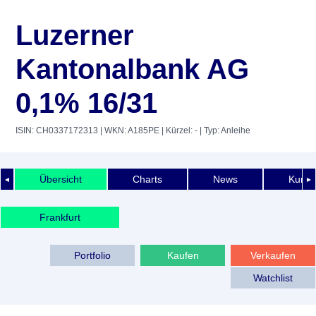
Luzerner
Kantonalbank AG
0,1% 16/31
ISIN: CH0337172313
| WKN: A185PE
| Kürzel: -
| Typ: Anleihe
Übersicht
Charts
News
Kurshi
◄
►
Frankfurt
Portfolio
Kaufen
Verkaufen
Watchlist