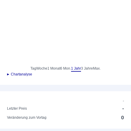
Tag
Woche
1 Monat
6 Mon.
1 Jahr
3 Jahre
Max.
► Chartanalyse
-
-
Letzter Preis
0
Veränderung zum Vortag