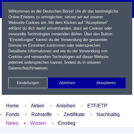
Willkommen an der Deutschen Börse! Um dir das bestmögliche
Online-Erlebnis zu ermöglichen, setzen wir auf unserer
Webseite Cookies ein. Mit dem Klicken auf "Akzeptieren"
erklärst du dich damit einverstanden, dass wir Cookies oder
verwandte Technologien verwenden dürfen. Über den Button
"Einstellungen" kannst du der Verwendung der genannten
Dienste im Einzelnen zustimmen oder widersprechen.
Detaillierte Informationen und wie du der Verwendung von
Cookies und verwandten Technologien auf dieser Website
Name / WKN / ISIN / Kürzel
jederzeit widersprechen kannst, findest du in unseren
Datenschutzhinweisen
.
Newsletter
Kontakt
English
Einstellungen
Ablehnen
Akzeptieren
Xetra Realtime
Watchlist
Portfolio
Login
Home
Aktien
Anleihen
ETF/ETP
Fonds
Rohstoffe
Zertifikate
Nachhaltig
News
Wissen
Einstieg