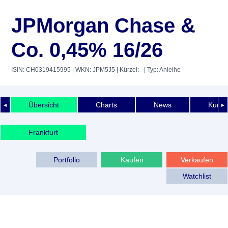
JPMorgan Chase &
Co. 0,45% 16/26
ISIN: CH0319415995
| WKN: JPM5J5
| Kürzel: -
| Typ: Anleihe
Übersicht
Charts
News
Kurshi
◄
►
Frankfurt
Portfolio
Kaufen
Verkaufen
Watchlist