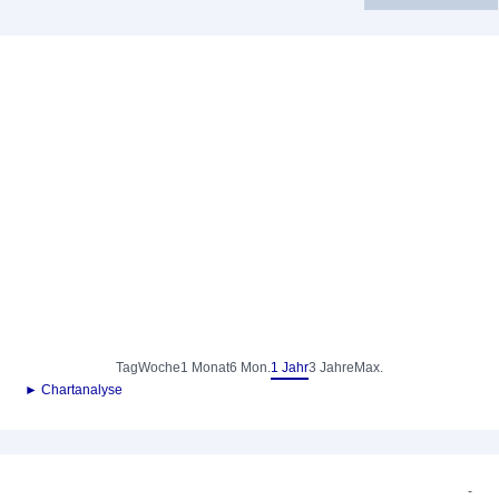
Tag
Woche
1 Monat
6 Mon.
1 Jahr
3 Jahre
Max.
► Chartanalyse
-