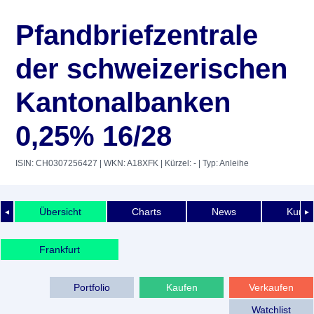
Pfandbriefzentrale
der schweizerischen
Kantonalbanken
0,25% 16/28
ISIN: CH0307256427
| WKN: A18XFK
| Kürzel: -
| Typ: Anleihe
Übersicht
Charts
News
Kurshi
◄
►
Frankfurt
Portfolio
Kaufen
Verkaufen
Watchlist