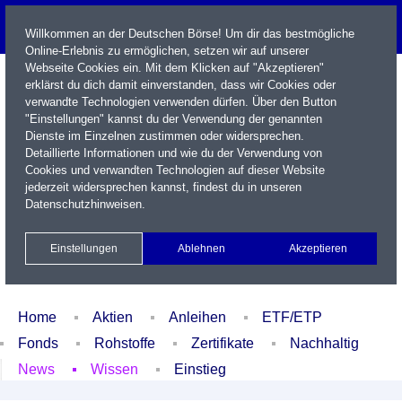
Willkommen an der Deutschen Börse! Um dir das bestmögliche
Online-Erlebnis zu ermöglichen, setzen wir auf unserer
Webseite Cookies ein. Mit dem Klicken auf "Akzeptieren"
erklärst du dich damit einverstanden, dass wir Cookies oder
verwandte Technologien verwenden dürfen. Über den Button
"Einstellungen" kannst du der Verwendung der genannten
Dienste im Einzelnen zustimmen oder widersprechen.
Detaillierte Informationen und wie du der Verwendung von
Cookies und verwandten Technologien auf dieser Website
Name / WKN / ISIN / Kürzel
jederzeit widersprechen kannst, findest du in unseren
Datenschutzhinweisen
.
Newsletter
Kontakt
English
Einstellungen
Ablehnen
Akzeptieren
Xetra Realtime
Watchlist
Portfolio
Login
Home
Aktien
Anleihen
ETF/ETP
Fonds
Rohstoffe
Zertifikate
Nachhaltig
News
Wissen
Einstieg