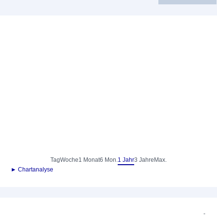
Tag
Woche
1 Monat
6 Mon.
1 Jahr
3 Jahre
Max.
► Chartanalyse
-