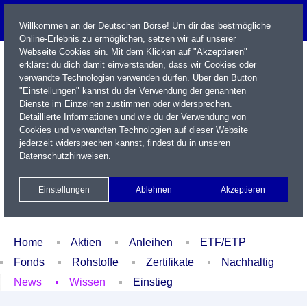
Willkommen an der Deutschen Börse! Um dir das bestmögliche
Online-Erlebnis zu ermöglichen, setzen wir auf unserer
Webseite Cookies ein. Mit dem Klicken auf "Akzeptieren"
erklärst du dich damit einverstanden, dass wir Cookies oder
verwandte Technologien verwenden dürfen. Über den Button
"Einstellungen" kannst du der Verwendung der genannten
Dienste im Einzelnen zustimmen oder widersprechen.
Detaillierte Informationen und wie du der Verwendung von
Cookies und verwandten Technologien auf dieser Website
Name / WKN / ISIN / Kürzel
jederzeit widersprechen kannst, findest du in unseren
Datenschutzhinweisen
.
Newsletter
Kontakt
English
Einstellungen
Ablehnen
Akzeptieren
Xetra Realtime
Watchlist
Portfolio
Login
Home
Aktien
Anleihen
ETF/ETP
Fonds
Rohstoffe
Zertifikate
Nachhaltig
News
Wissen
Einstieg