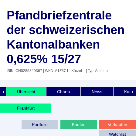
Pfandbriefzentrale
der schweizerischen
Kantonalbanken
0,625% 15/27
ISIN: CH0285849367
| WKN: A1Z3C1
| Kürzel: -
| Typ: Anleihe
Übersicht
Charts
News
Kurshi
◄
►
Frankfurt
Portfolio
Kaufen
Verkaufen
Watchlist