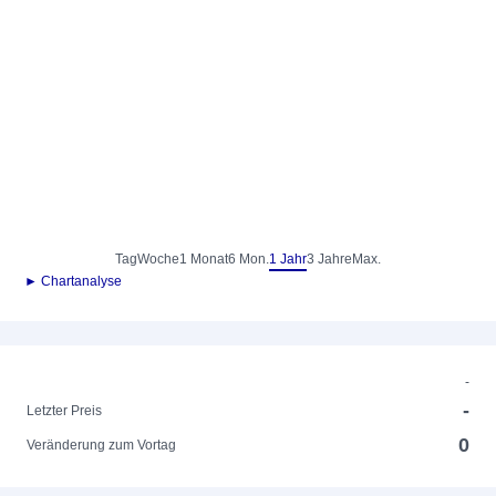
Tag
Woche
1 Monat
6 Mon.
1 Jahr
3 Jahre
Max.
► Chartanalyse
-
-
Letzter Preis
0
Veränderung zum Vortag