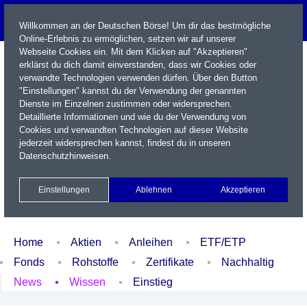
Willkommen an der Deutschen Börse! Um dir das bestmögliche
Online-Erlebnis zu ermöglichen, setzen wir auf unserer
Webseite Cookies ein. Mit dem Klicken auf "Akzeptieren"
erklärst du dich damit einverstanden, dass wir Cookies oder
verwandte Technologien verwenden dürfen. Über den Button
"Einstellungen" kannst du der Verwendung der genannten
Dienste im Einzelnen zustimmen oder widersprechen.
Detaillierte Informationen und wie du der Verwendung von
Cookies und verwandten Technologien auf dieser Website
Name / WKN / ISIN / Kürzel
jederzeit widersprechen kannst, findest du in unseren
Datenschutzhinweisen
.
Newsletter
Kontakt
English
Einstellungen
Ablehnen
Akzeptieren
Xetra Realtime
Watchlist
Portfolio
Login
Home
Aktien
Anleihen
ETF/ETP
Fonds
Rohstoffe
Zertifikate
Nachhaltig
News
Wissen
Einstieg