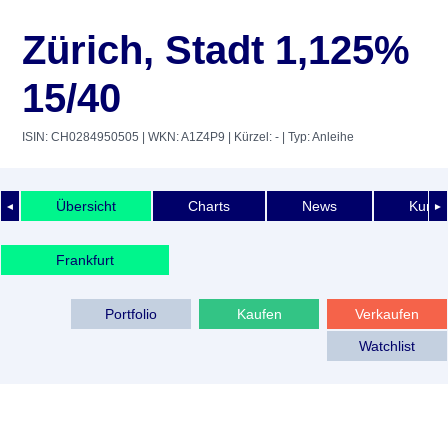
Zürich, Stadt 1,125%
15/40
ISIN: CH0284950505
| WKN: A1Z4P9
| Kürzel: -
| Typ: Anleihe
Übersicht
Charts
News
Kurshi
◄
►
Frankfurt
Portfolio
Kaufen
Verkaufen
Watchlist