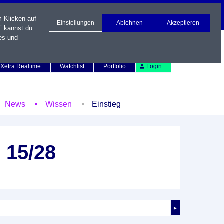
m Klicken auf
Einstellungen
Ablehnen
Akzeptieren
" kannst du
es und
Newsletter
Kontakt
English
Xetra Realtime
Watchlist
Portfolio
Login
News
Wissen
Einstieg
 15/28
►