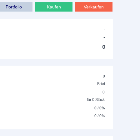
Portfolio
Kaufen
Verkaufen
-
-
0
0
Brief
0
für 0 Stück
0 / 0%
0 / 0%