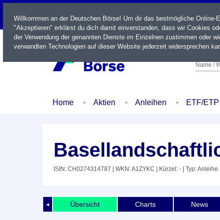
LIVE
Willkommen an der Deutschen Börse! Um dir das bestmögliche Online-Erl
"Akzeptieren" erklärst du dich damit einverstanden, dass wir Cookies o
der Verwendung der genannten Dienste im Einzelnen zustimmen oder wid
verwandten Technologien auf dieser Website jederzeit widersprechen kan
Name / W
Home
Aktien
Anleihen
ETF/ETP
Basellandschaftl
ISIN: CH0274314787
| WKN: A1ZYKC
| Kürzel: -
| Typ: Anleihe
Übersicht
Charts
News
◄