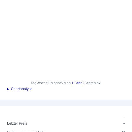
Tag
Woche
1 Monat
6 Mon.
1 Jahr
3 Jahre
Max.
► Chartanalyse
-
-
Letzter Preis