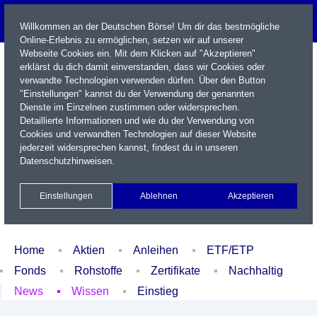
Willkommen an der Deutschen Börse! Um dir das bestmögliche
Online-Erlebnis zu ermöglichen, setzen wir auf unserer
Webseite Cookies ein. Mit dem Klicken auf "Akzeptieren"
erklärst du dich damit einverstanden, dass wir Cookies oder
verwandte Technologien verwenden dürfen. Über den Button
"Einstellungen" kannst du der Verwendung der genannten
Dienste im Einzelnen zustimmen oder widersprechen.
Detaillierte Informationen und wie du der Verwendung von
Cookies und verwandten Technologien auf dieser Website
Name / WKN / ISIN / Kürzel
jederzeit widersprechen kannst, findest du in unseren
Datenschutzhinweisen
.
Newsletter
Kontakt
English
Einstellungen
Ablehnen
Akzeptieren
Xetra Realtime
Watchlist
Portfolio
Login
Home
Aktien
Anleihen
ETF/ETP
Fonds
Rohstoffe
Zertifikate
Nachhaltig
News
Wissen
Einstieg