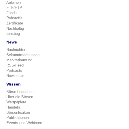
Anleihen
ETF/ETP
Fonds
Rohstoffe
Zertifikate
Nachhaltig
Einstieg
News
Nachrichten
Bekanntmachungen
Marktstimmung
RSS-Feed
Podcasts
Newsletter
Wissen
Börse besuchen
Über die Börsen
Wertpapiere
Handeln
Börsenlexikon
Publikationen
Events und Webinare