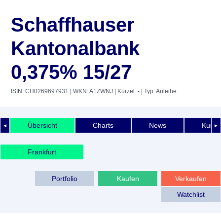
Schaffhauser
Kantonalbank
0,375% 15/27
ISIN: CH0269697931
| WKN: A1ZWNJ
| Kürzel: -
| Typ: Anleihe
Übersicht
Charts
News
Kurshi
◄
►
Frankfurt
Portfolio
Kaufen
Verkaufen
Watchlist