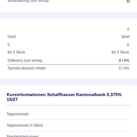
0
Veränderung zum Vortag
0
Geld
Brief
0
0
für 0 Stück
für 0 Stück
Differenz zum Vortag
0 / 0%
Spread absolut / relativ
0 / 0%
Kursinformationen Schaffhauser Kantonalbank 0,375%
15/27
Tagesumsatz
Tagesumsatz in Stück
Preisfeststellungen