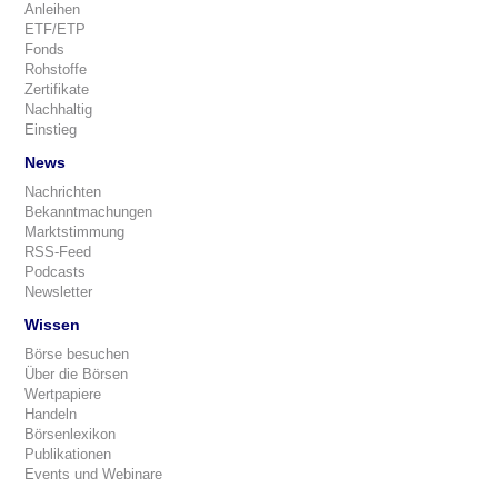
Anleihen
ETF/ETP
Fonds
Rohstoffe
Zertifikate
Nachhaltig
Einstieg
News
Nachrichten
Bekanntmachungen
Marktstimmung
RSS-Feed
Podcasts
Newsletter
Wissen
Börse besuchen
Über die Börsen
Wertpapiere
Handeln
Börsenlexikon
Publikationen
Events und Webinare