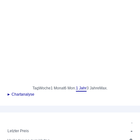
Tag
Woche
1 Monat
6 Mon.
1 Jahr
3 Jahre
Max.
► Chartanalyse
-
-
Letzter Preis