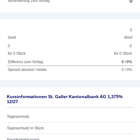
0
Veränderung zum Vortag
0
Geld
Brief
0
0
für 0 Stück
für 0 Stück
Differenz zum Vortag
0 / 0%
Spread absolut / relativ
0 / 0%
Kursinformationen St. Galler Kantonalbank AG 1,375%
12/27
Tagesumsatz
Tagesumsatz in Stück
Preisfeststellungen