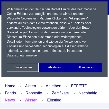
Willkommen an der Deutschen Börse! Um dir das bestmögliche
Online-Erlebnis zu ermöglichen, setzen wir auf unserer
Webseite Cookies ein. Mit dem Klicken auf "Akzeptieren"
erklärst du dich damit einverstanden, dass wir Cookies oder
verwandte Technologien verwenden dürfen. Über den Button
"Einstellungen" kannst du der Verwendung der genannten
Dienste im Einzelnen zustimmen oder widersprechen.
Detaillierte Informationen und wie du der Verwendung von
Cookies und verwandten Technologien auf dieser Website
Name / WKN / ISIN / Kürzel
jederzeit widersprechen kannst, findest du in unseren
Datenschutzhinweisen
.
Newsletter
Kontakt
English
Einstellungen
Ablehnen
Akzeptieren
Xetra Realtime
Watchlist
Portfolio
Login
Home
Aktien
Anleihen
ETF/ETP
Fonds
Rohstoffe
Zertifikate
Nachhaltig
News
Wissen
Einstieg