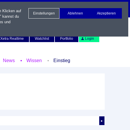
m Klicken auf
Einstellungen
Ablehnen
Akzeptieren
" kannst du
es und
Newsletter
Kontakt
English
Xetra Realtime
Watchlist
Portfolio
Login
News
Wissen
Einstieg
►