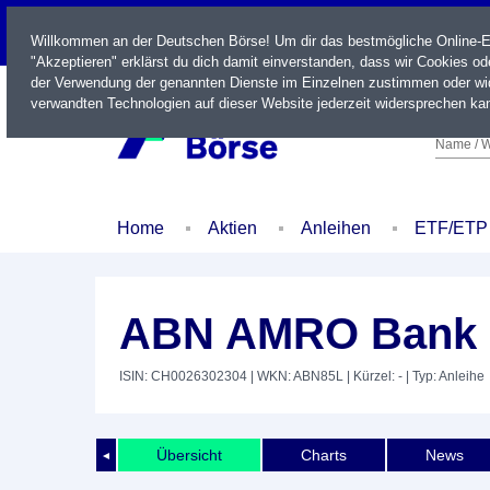
LIVE
Willkommen an der Deutschen Börse! Um dir das bestmögliche Online-Erl
"Akzeptieren" erklärst du dich damit einverstanden, dass wir Cookies o
der Verwendung der genannten Dienste im Einzelnen zustimmen oder wid
verwandten Technologien auf dieser Website jederzeit widersprechen kan
Name / W
Home
Aktien
Anleihen
ETF/ETP
ABN AMRO Bank N
ISIN: CH0026302304
| WKN: ABN85L
| Kürzel: -
| Typ: Anleihe
Übersicht
Charts
News
◄