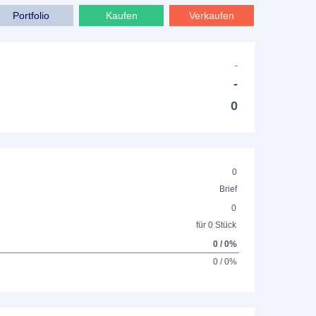
Portfolio
Kaufen
Verkaufen
-
-
0
0
Brief
0
für 0 Stück
0 / 0%
0 / 0%