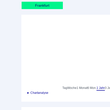
Frankfurt
Tag
Woche
1 Monat
6 Mon.
1 Jahr
3 J
► Chartanalyse