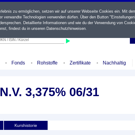
ebnis zu ermöglichen, setzen wir auf unserer Webseite Cookies ein. Mit de
der verwandte Technologien verwenden dürfen. Über den Button "Einstellungen
ersprechen. Detaillierte Informationen und wie du der Verwendung von Cooki
nst, findest du in unseren
Datenschutzhinweisen
.
KN / ISIN / Kürzel
Fonds
Rohstoffe
Zertifikate
Nachhaltig
.V. 3,375% 06/31
Kurshistorie