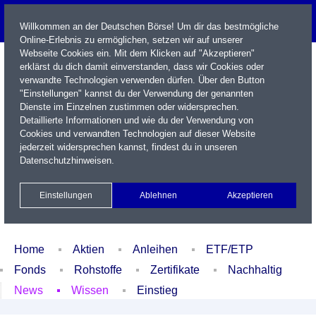
Willkommen an der Deutschen Börse! Um dir das bestmögliche
Online-Erlebnis zu ermöglichen, setzen wir auf unserer
Webseite Cookies ein. Mit dem Klicken auf "Akzeptieren"
erklärst du dich damit einverstanden, dass wir Cookies oder
verwandte Technologien verwenden dürfen. Über den Button
"Einstellungen" kannst du der Verwendung der genannten
Dienste im Einzelnen zustimmen oder widersprechen.
Detaillierte Informationen und wie du der Verwendung von
Cookies und verwandten Technologien auf dieser Website
Name / WKN / ISIN / Kürzel
jederzeit widersprechen kannst, findest du in unseren
Datenschutzhinweisen
.
Newsletter
Kontakt
English
Einstellungen
Ablehnen
Akzeptieren
Xetra Realtime
Watchlist
Portfolio
Login
Home
Aktien
Anleihen
ETF/ETP
Fonds
Rohstoffe
Zertifikate
Nachhaltig
News
Wissen
Einstieg