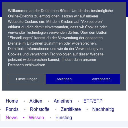
Willkommen an der Deutschen Börse! Um dir das bestmögliche
Online-Erlebnis zu ermöglichen, setzen wir auf unserer
Webseite Cookies ein. Mit dem Klicken auf "Akzeptieren"
erklärst du dich damit einverstanden, dass wir Cookies oder
verwandte Technologien verwenden dürfen. Über den Button
"Einstellungen" kannst du der Verwendung der genannten
Dienste im Einzelnen zustimmen oder widersprechen.
Detaillierte Informationen und wie du der Verwendung von
Cookies und verwandten Technologien auf dieser Website
Name / WKN / ISIN / Kürzel
jederzeit widersprechen kannst, findest du in unseren
Datenschutzhinweisen
.
Newsletter
Kontakt
English
Einstellungen
Ablehnen
Akzeptieren
Xetra Realtime
Watchlist
Portfolio
Login
Home
Aktien
Anleihen
ETF/ETP
Fonds
Rohstoffe
Zertifikate
Nachhaltig
News
Wissen
Einstieg