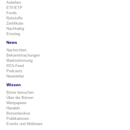
Anleihen
ETF/ETP
Fonds
Rohstoffe
Zertifikate
Nachhaltig
Einstieg
News
Nachrichten
Bekanntmachungen
Marktstimmung
RSS-Feed
Podcasts
Newsletter
Wissen
Börse besuchen
Über die Börsen
Wertpapiere
Handeln
Börsenlexikon
Publikationen
Events und Webinare