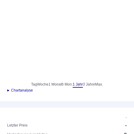
Tag
Woche
1 Monat
6 Mon.
1 Jahr
3 Jahre
Max.
► Chartanalyse
-
-
Letzter Preis