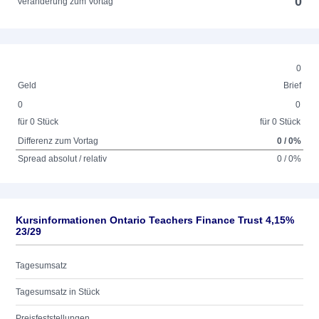
0
Veränderung zum Vortag
0
Geld
Brief
0
0
für 0 Stück
für 0 Stück
Differenz zum Vortag
0 / 0%
Spread absolut / relativ
0 / 0%
Kursinformationen Ontario Teachers Finance Trust 4,15%
23/29
Tagesumsatz
Tagesumsatz in Stück
Preisfeststellungen