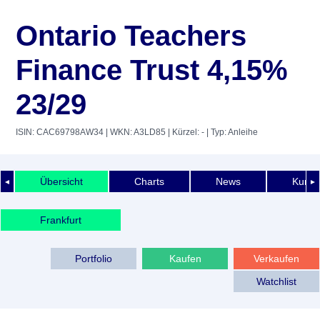
Ontario Teachers
Finance Trust 4,15%
23/29
ISIN: CAC69798AW34
| WKN: A3LD85
| Kürzel: -
| Typ: Anleihe
Übersicht
Charts
News
Kurshi
◄
►
Frankfurt
Portfolio
Kaufen
Verkaufen
Watchlist