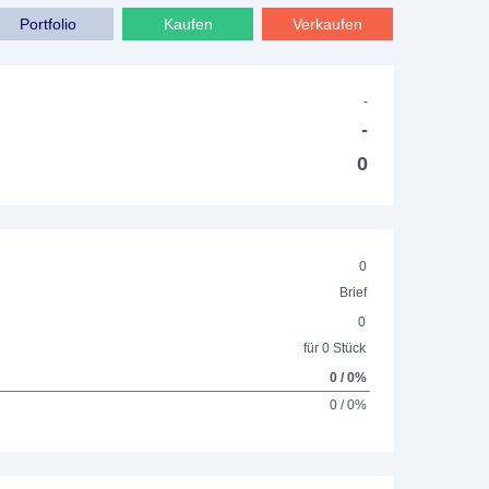
Portfolio
Kaufen
Verkaufen
-
-
0
0
Brief
0
für 0 Stück
0 / 0%
0 / 0%