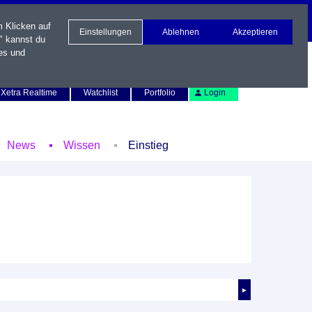
m Klicken auf
Einstellungen
Ablehnen
Akzeptieren
" kannst du
es und
Newsletter
Kontakt
English
Xetra Realtime
Watchlist
Portfolio
Login
News
Wissen
Einstieg
►