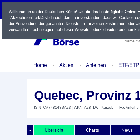
LIVE
Willkommen an der Deutschen Börse! Um dir das bestmögliche Online-Erl
"Akzeptieren" erklärst du dich damit einverstanden, dass wir Cookies o
der Verwendung der genannten Dienste im Einzelnen zustimmen oder wid
verwandten Technologien auf dieser Website jederzeit widersprechen kan
Name / W
Home
Aktien
Anleihen
ETF/ETP
Quebec, Provinz 
ISIN: CA748148SA23
| WKN: A28TLW
| Kürzel: -
| Typ: Anleihe
Übersicht
Charts
News
◄