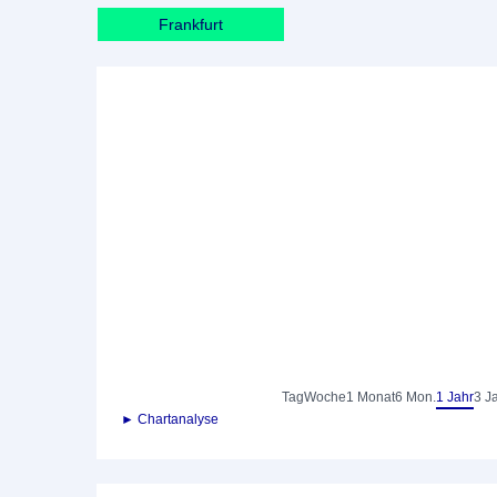
Frankfurt
Tag
Woche
1 Monat
6 Mon.
1 Jahr
3 J
► Chartanalyse