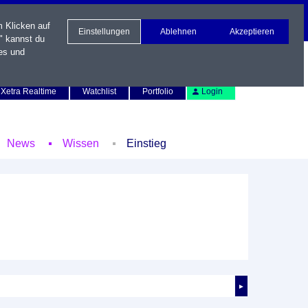
m Klicken auf
Einstellungen
Ablehnen
Akzeptieren
" kannst du
es und
Newsletter
Kontakt
English
Xetra Realtime
Watchlist
Portfolio
Login
News
Wissen
Einstieg
►