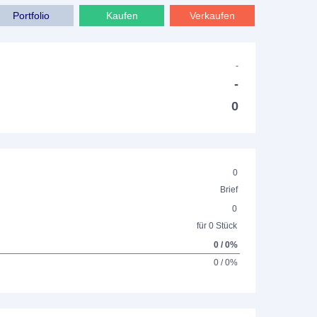
Portfolio
Kaufen
Verkaufen
-
-
0
0
Brief
0
für 0 Stück
0 / 0%
0 / 0%