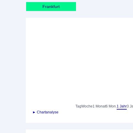
Frankfurt
Tag
Woche
1 Monat
6 Mon.
1 Jahr
3 J
► Chartanalyse