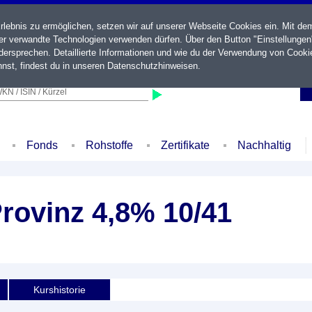
ebnis zu ermöglichen, setzen wir auf unserer Webseite Cookies ein. Mit de
der verwandte Technologien verwenden dürfen. Über den Button "Einstellungen
ersprechen. Detaillierte Informationen und wie du der Verwendung von Cooki
nst, findest du in unseren
Datenschutzhinweisen
.
KN / ISIN / Kürzel
Fonds
Rohstoffe
Zertifikate
Nachhaltig
rovinz 4,8% 10/41
Kurshistorie