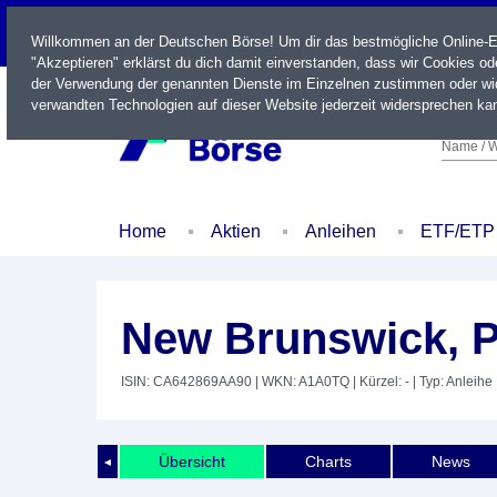
LIVE
Willkommen an der Deutschen Börse! Um dir das bestmögliche Online-Erl
"Akzeptieren" erklärst du dich damit einverstanden, dass wir Cookies o
der Verwendung der genannten Dienste im Einzelnen zustimmen oder wid
verwandten Technologien auf dieser Website jederzeit widersprechen kan
Name / W
Home
Aktien
Anleihen
ETF/ETP
New Brunswick, P
ISIN: CA642869AA90
| WKN: A1A0TQ
| Kürzel: -
| Typ: Anleihe
Übersicht
Charts
News
◄