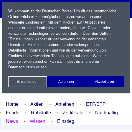
Willkommen an der Deutschen Börse! Um dir das bestmögliche
Online-Erlebnis zu ermöglichen, setzen wir auf unserer
Webseite Cookies ein. Mit dem Klicken auf "Akzeptieren"
erklärst du dich damit einverstanden, dass wir Cookies oder
verwandte Technologien verwenden dürfen. Über den Button
"Einstellungen" kannst du der Verwendung der genannten
Dienste im Einzelnen zustimmen oder widersprechen.
Detaillierte Informationen und wie du der Verwendung von
Cookies und verwandten Technologien auf dieser Website
Name / WKN / ISIN / Kürzel
jederzeit widersprechen kannst, findest du in unseren
Datenschutzhinweisen
.
Newsletter
Kontakt
English
Einstellungen
Ablehnen
Akzeptieren
Xetra Realtime
Watchlist
Portfolio
Login
Home
Aktien
Anleihen
ETF/ETP
Fonds
Rohstoffe
Zertifikate
Nachhaltig
News
Wissen
Einstieg