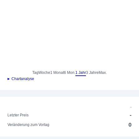
Tag
Woche
1 Monat
6 Mon.
1 Jahr
3 Jahre
Max.
► Chartanalyse
-
-
Letzter Preis
0
Veränderung zum Vortag