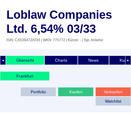
Loblaw Companies
Ltd. 6,54% 03/33
ISIN: CA53947ZAT45
| WKN: 775772
| Kürzel: -
| Typ: Anleihe
Übersicht
Charts
News
Kurshi
◄
►
Frankfurt
Portfolio
Kaufen
Verkaufen
Watchlist