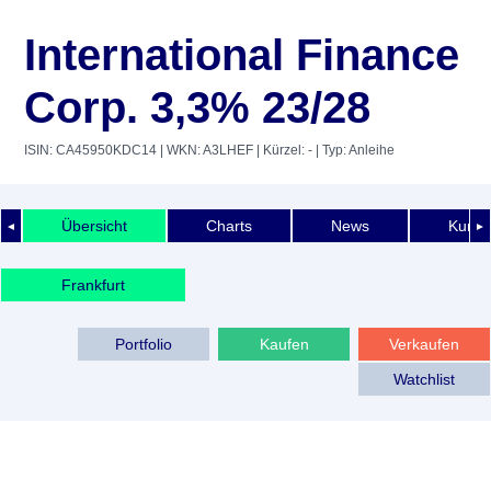
International Finance
Corp. 3,3% 23/28
ISIN: CA45950KDC14
| WKN: A3LHEF
| Kürzel: -
| Typ: Anleihe
Übersicht
Charts
News
Kurshi
◄
►
Frankfurt
Portfolio
Kaufen
Verkaufen
Watchlist