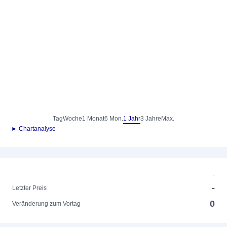
Tag
Woche
1 Monat
6 Mon.
1 Jahr
3 Jahre
Max.
► Chartanalyse
-
-
Letzter Preis
0
Veränderung zum Vortag