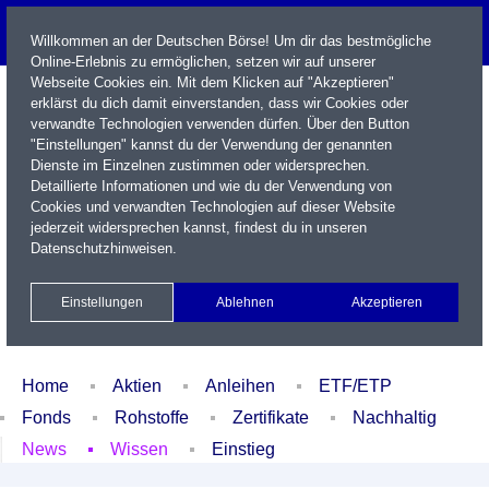
Willkommen an der Deutschen Börse! Um dir das bestmögliche
Online-Erlebnis zu ermöglichen, setzen wir auf unserer
Webseite Cookies ein. Mit dem Klicken auf "Akzeptieren"
erklärst du dich damit einverstanden, dass wir Cookies oder
verwandte Technologien verwenden dürfen. Über den Button
"Einstellungen" kannst du der Verwendung der genannten
Dienste im Einzelnen zustimmen oder widersprechen.
Detaillierte Informationen und wie du der Verwendung von
Cookies und verwandten Technologien auf dieser Website
Name / WKN / ISIN / Kürzel
jederzeit widersprechen kannst, findest du in unseren
Datenschutzhinweisen
.
Newsletter
Kontakt
English
Einstellungen
Ablehnen
Akzeptieren
Xetra Realtime
Watchlist
Portfolio
Login
Home
Aktien
Anleihen
ETF/ETP
Fonds
Rohstoffe
Zertifikate
Nachhaltig
News
Wissen
Einstieg