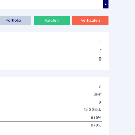
►
Portfolio
Kaufen
Verkaufen
-
-
0
0
Brief
0
für 0 Stück
0 / 0%
0 / 0%