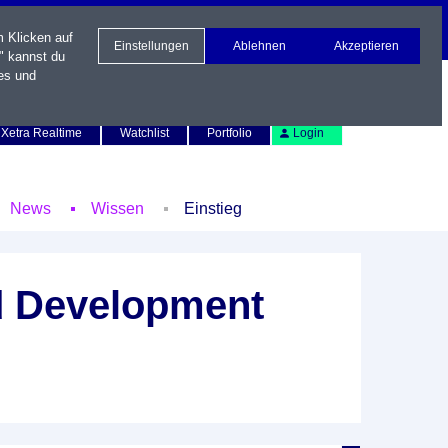
m Klicken auf
Einstellungen
Ablehnen
Akzeptieren
" kannst du
es und
Newsletter
Kontakt
English
Xetra Realtime
Watchlist
Portfolio
Login
News
Wissen
Einstieg
nd Development