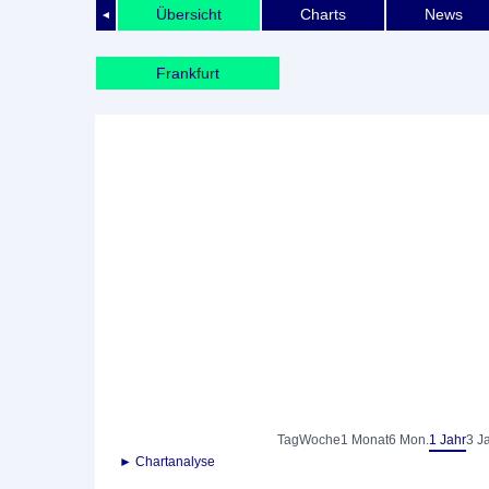
Übersicht
Charts
News
◄
Frankfurt
Tag
Woche
1 Monat
6 Mon.
1 Jahr
3 J
► Chartanalyse