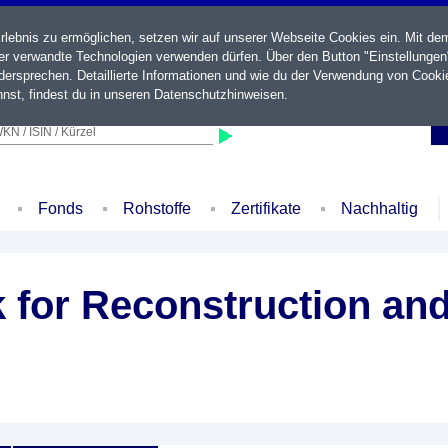
ebnis zu ermöglichen, setzen wir auf unserer Webseite Cookies ein. Mit de
der verwandte Technologien verwenden dürfen. Über den Button "Einstellungen
ersprechen. Detaillierte Informationen und wie du der Verwendung von Cooki
nst, findest du in unseren
Datenschutzhinweisen
.
KN / ISIN / Kürzel
Fonds
Rohstoffe
Zertifikate
Nachhaltig
k for Reconstruction a