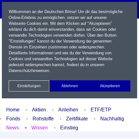
Willkommen an der Deutschen Börse! Um dir das bestmögliche
Online-Erlebnis zu ermöglichen, setzen wir auf unserer
Webseite Cookies ein. Mit dem Klicken auf "Akzeptieren"
erklärst du dich damit einverstanden, dass wir Cookies oder
verwandte Technologien verwenden dürfen. Über den Button
"Einstellungen" kannst du der Verwendung der genannten
Dienste im Einzelnen zustimmen oder widersprechen.
Detaillierte Informationen und wie du der Verwendung von
Cookies und verwandten Technologien auf dieser Website
Name / WKN / ISIN / Kürzel
jederzeit widersprechen kannst, findest du in unseren
Datenschutzhinweisen
.
Newsletter
Kontakt
English
Einstellungen
Ablehnen
Akzeptieren
Xetra Realtime
Watchlist
Portfolio
Login
Home
Aktien
Anleihen
ETF/ETP
Fonds
Rohstoffe
Zertifikate
Nachhaltig
News
Wissen
Einstieg