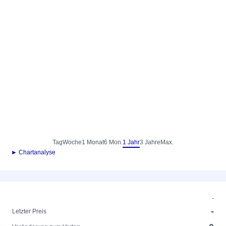
Tag
Woche
1 Monat
6 Mon.
1 Jahr
3 Jahre
Max.
► Chartanalyse
-
-
Letzter Preis