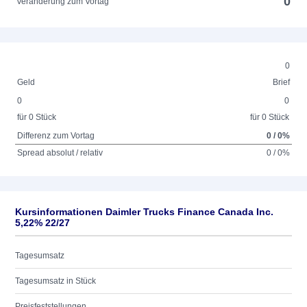
0
Veränderung zum Vortag
0
Geld
Brief
0
0
für 0 Stück
für 0 Stück
Differenz zum Vortag
0 / 0%
Spread absolut / relativ
0 / 0%
Kursinformationen Daimler Trucks Finance Canada Inc.
5,22% 22/27
Tagesumsatz
Tagesumsatz in Stück
Preisfeststellungen