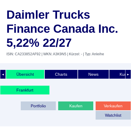
Daimler Trucks
Finance Canada Inc.
5,22% 22/27
ISIN: CA233852AF92
| WKN: A3K9N5
| Kürzel: -
| Typ: Anleihe
Übersicht
Charts
News
Kurshi
◄
►
Frankfurt
Portfolio
Kaufen
Verkaufen
Watchlist