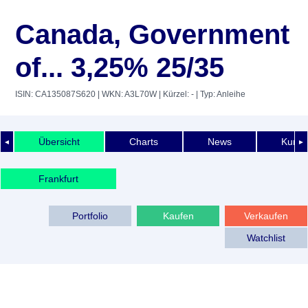
Canada, Government
of... 3,25% 25/35
ISIN: CA135087S620
| WKN: A3L70W
| Kürzel: -
| Typ: Anleihe
Übersicht
Charts
News
Kurshi
◄
►
Frankfurt
Portfolio
Kaufen
Verkaufen
Watchlist