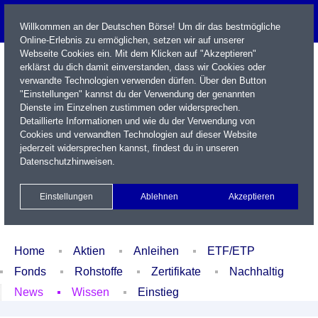
Willkommen an der Deutschen Börse! Um dir das bestmögliche
Online-Erlebnis zu ermöglichen, setzen wir auf unserer
Webseite Cookies ein. Mit dem Klicken auf "Akzeptieren"
erklärst du dich damit einverstanden, dass wir Cookies oder
verwandte Technologien verwenden dürfen. Über den Button
"Einstellungen" kannst du der Verwendung der genannten
Dienste im Einzelnen zustimmen oder widersprechen.
Detaillierte Informationen und wie du der Verwendung von
Cookies und verwandten Technologien auf dieser Website
Name / WKN / ISIN / Kürzel
jederzeit widersprechen kannst, findest du in unseren
Datenschutzhinweisen
.
Newsletter
Kontakt
English
Einstellungen
Ablehnen
Akzeptieren
Xetra Realtime
Watchlist
Portfolio
Login
Home
Aktien
Anleihen
ETF/ETP
Fonds
Rohstoffe
Zertifikate
Nachhaltig
News
Wissen
Einstieg