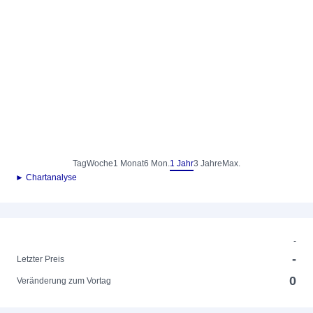
Tag
Woche
1 Monat
6 Mon.
1 Jahr
3 Jahre
Max.
► Chartanalyse
-
-
Letzter Preis
0
Veränderung zum Vortag