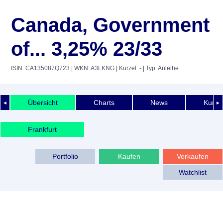
Canada, Government
of... 3,25% 23/33
ISIN: CA135087Q723
| WKN: A3LKNG
| Kürzel: -
| Typ: Anleihe
Übersicht
Charts
News
Kurshi
◄
►
Frankfurt
Portfolio
Kaufen
Verkaufen
Watchlist