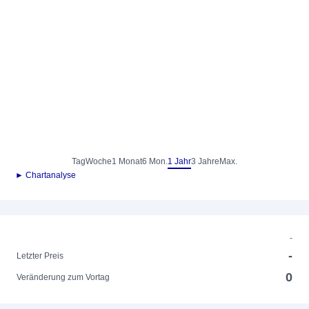
Tag
Woche
1 Monat
6 Mon.
1 Jahr
3 Jahre
Max.
► Chartanalyse
-
-
Letzter Preis
0
Veränderung zum Vortag