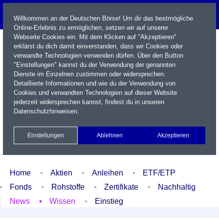
Willkommen an der Deutschen Börse! Um dir das bestmögliche
Online-Erlebnis zu ermöglichen, setzen wir auf unserer
Webseite Cookies ein. Mit dem Klicken auf "Akzeptieren"
erklärst du dich damit einverstanden, dass wir Cookies oder
verwandte Technologien verwenden dürfen. Über den Button
"Einstellungen" kannst du der Verwendung der genannten
Dienste im Einzelnen zustimmen oder widersprechen.
Detaillierte Informationen und wie du der Verwendung von
Cookies und verwandten Technologien auf dieser Website
Name / WKN / ISIN / Kürzel
jederzeit widersprechen kannst, findest du in unseren
Datenschutzhinweisen
.
Newsletter
Kontakt
English
Einstellungen
Ablehnen
Akzeptieren
Xetra Realtime
Watchlist
Portfolio
Login
Home
Aktien
Anleihen
ETF/ETP
Fonds
Rohstoffe
Zertifikate
Nachhaltig
News
Wissen
Einstieg