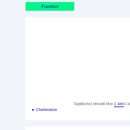
Frankfurt
Tag
Woche
1 Monat
6 Mon.
1 Jahr
3 J
► Chartanalyse