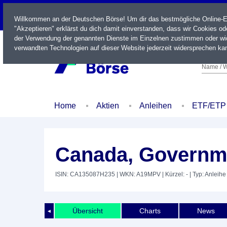
LIVE
Willkommen an der Deutschen Börse! Um dir das bestmögliche Online-Erl
"Akzeptieren" erklärst du dich damit einverstanden, dass wir Cookies o
der Verwendung der genannten Dienste im Einzelnen zustimmen oder wid
verwandten Technologien auf dieser Website jederzeit widersprechen kan
Name / W
Home
Aktien
Anleihen
ETF/ETP
Canada, Governme
ISIN: CA135087H235
| WKN: A19MPV
| Kürzel: -
| Typ: Anleihe
Übersicht
Charts
News
◄