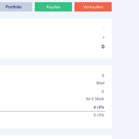
Portfolio
Kaufen
Verkaufen
-
-
0
0
Brief
0
für 0 Stück
0 / 0%
0 / 0%