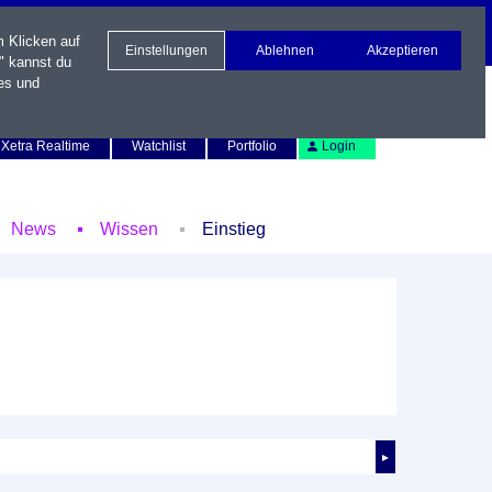
m Klicken auf
Einstellungen
Ablehnen
Akzeptieren
" kannst du
es und
Newsletter
Kontakt
English
Xetra Realtime
Watchlist
Portfolio
Login
News
Wissen
Einstieg
►