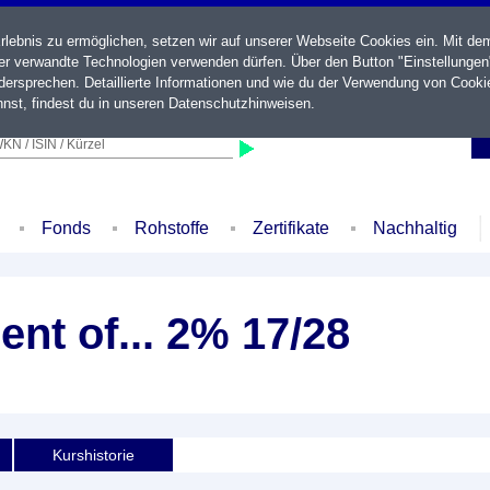
ebnis zu ermöglichen, setzen wir auf unserer Webseite Cookies ein. Mit de
der verwandte Technologien verwenden dürfen. Über den Button "Einstellungen
ersprechen. Detaillierte Informationen und wie du der Verwendung von Cooki
nst, findest du in unseren
Datenschutzhinweisen
.
KN / ISIN / Kürzel
Fonds
Rohstoffe
Zertifikate
Nachhaltig
nt of... 2% 17/28
Kurshistorie