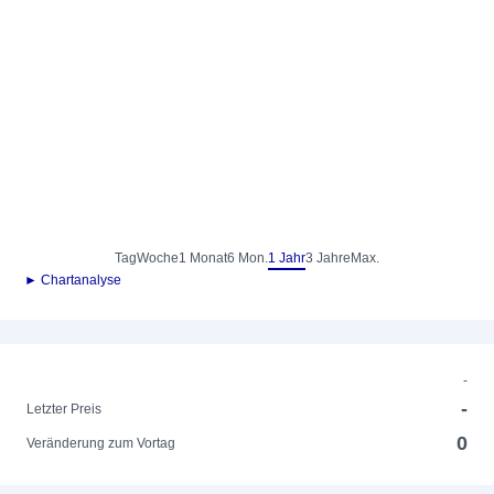
Tag
Woche
1 Monat
6 Mon.
1 Jahr
3 Jahre
Max.
► Chartanalyse
-
-
Letzter Preis
0
Veränderung zum Vortag