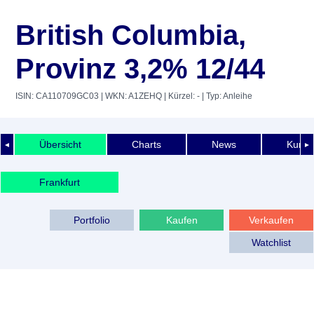
British Columbia,
Provinz 3,2% 12/44
ISIN: CA110709GC03
| WKN: A1ZEHQ
| Kürzel: -
| Typ: Anleihe
Übersicht
Charts
News
Kurshi
◄
►
Frankfurt
Portfolio
Kaufen
Verkaufen
Watchlist