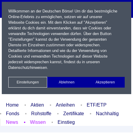
Willkommen an der Deutschen Börse! Um dir das bestmögliche
Online-Erlebnis zu ermöglichen, setzen wir auf unserer
Webseite Cookies ein. Mit dem Klicken auf "Akzeptieren"
erklärst du dich damit einverstanden, dass wir Cookies oder
verwandte Technologien verwenden dürfen. Über den Button
"Einstellungen" kannst du der Verwendung der genannten
Dienste im Einzelnen zustimmen oder widersprechen.
Detaillierte Informationen und wie du der Verwendung von
Cookies und verwandten Technologien auf dieser Website
Name / WKN / ISIN / Kürzel
jederzeit widersprechen kannst, findest du in unseren
Datenschutzhinweisen
.
Newsletter
Kontakt
English
Einstellungen
Ablehnen
Akzeptieren
Xetra Realtime
Watchlist
Portfolio
Login
Home
Aktien
Anleihen
ETF/ETP
Fonds
Rohstoffe
Zertifikate
Nachhaltig
News
Wissen
Einstieg