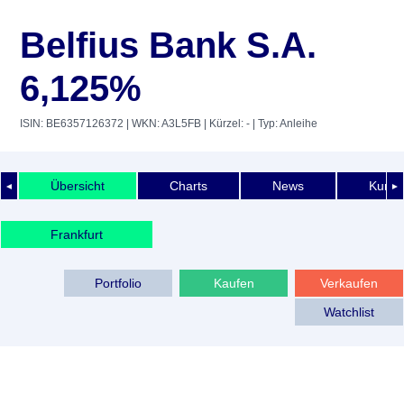
Belfius Bank S.A.
6,125%
ISIN: BE6357126372
| WKN: A3L5FB
| Kürzel: -
| Typ: Anleihe
Übersicht
Charts
News
Kurshi
◄
►
Frankfurt
Portfolio
Kaufen
Verkaufen
Watchlist