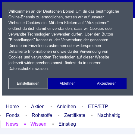
Willkommen an der Deutschen Börse! Um dir das bestmögliche
Online-Erlebnis zu ermöglichen, setzen wir auf unserer
Webseite Cookies ein. Mit dem Klicken auf "Akzeptieren"
erklärst du dich damit einverstanden, dass wir Cookies oder
verwandte Technologien verwenden dürfen. Über den Button
"Einstellungen" kannst du der Verwendung der genannten
Dienste im Einzelnen zustimmen oder widersprechen.
Detaillierte Informationen und wie du der Verwendung von
Cookies und verwandten Technologien auf dieser Website
Name / WKN / ISIN / Kürzel
jederzeit widersprechen kannst, findest du in unseren
Datenschutzhinweisen
.
Newsletter
Kontakt
English
Einstellungen
Ablehnen
Akzeptieren
Xetra Realtime
Watchlist
Portfolio
Login
Home
Aktien
Anleihen
ETF/ETP
Fonds
Rohstoffe
Zertifikate
Nachhaltig
News
Wissen
Einstieg