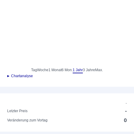
Tag
Woche
1 Monat
6 Mon.
1 Jahr
3 Jahre
Max.
► Chartanalyse
-
-
Letzter Preis
0
Veränderung zum Vortag