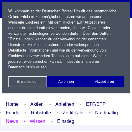
Willkommen an der Deutschen Börse! Um dir das bestmögliche
Online-Erlebnis zu ermöglichen, setzen wir auf unserer
Webseite Cookies ein. Mit dem Klicken auf "Akzeptieren"
erklärst du dich damit einverstanden, dass wir Cookies oder
verwandte Technologien verwenden dürfen. Über den Button
"Einstellungen" kannst du der Verwendung der genannten
Dienste im Einzelnen zustimmen oder widersprechen.
Detaillierte Informationen und wie du der Verwendung von
Cookies und verwandten Technologien auf dieser Website
Name / WKN / ISIN / Kürzel
jederzeit widersprechen kannst, findest du in unseren
Datenschutzhinweisen
.
Newsletter
Kontakt
English
Einstellungen
Ablehnen
Akzeptieren
Xetra Realtime
Watchlist
Portfolio
Login
Home
Aktien
Anleihen
ETF/ETP
Fonds
Rohstoffe
Zertifikate
Nachhaltig
News
Wissen
Einstieg