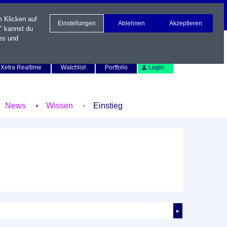
m Klicken auf
Einstellungen
Ablehnen
Akzeptieren
" kannst du
es und
Newsletter
Kontakt
English
Xetra Realtime
Watchlist
Portfolio
Login
News
Wissen
Einstieg
►