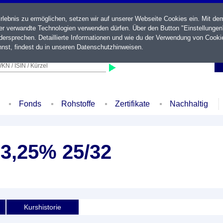
ebnis zu ermöglichen, setzen wir auf unserer Webseite Cookies ein. Mit de
der verwandte Technologien verwenden dürfen. Über den Button "Einstellungen
ersprechen. Detaillierte Informationen und wie du der Verwendung von Cooki
nst, findest du in unseren
Datenschutzhinweisen
.
KN / ISIN / Kürzel
Fonds
Rohstoffe
Zertifikate
Nachhaltig
 3,25% 25/32
Kurshistorie