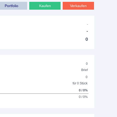
Portfolio
Kaufen
Verkaufen
-
-
0
0
Brief
0
für 0 Stück
0 / 0%
0 / 0%