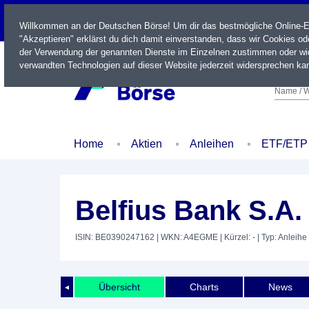
LIVE
Willkommen an der Deutschen Börse! Um dir das bestmögliche Online-Erl
"Akzeptieren" erklärst du dich damit einverstanden, dass wir Cookies o
der Verwendung der genannten Dienste im Einzelnen zustimmen oder wid
verwandten Technologien auf dieser Website jederzeit widersprechen kan
Name / W
Home
Aktien
Anleihen
ETF/ETP
Belfius Bank S.A.
ISIN: BE0390247162
| WKN: A4EGME
| Kürzel: -
| Typ: Anleihe
Übersicht
Charts
News
◄