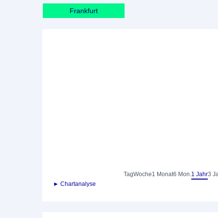
Frankfurt
Tag
Woche
1 Monat
6 Mon.
1 Jahr
3 J
► Chartanalyse