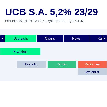
UCB S.A. 5,2% 23/29
ISIN: BE0002976570
| WKN: A3LQ3K
| Kürzel: -
| Typ: Anleihe
Übersicht
Charts
News
Kurshi
◄
►
Frankfurt
Portfolio
Kaufen
Verkaufen
Watchlist