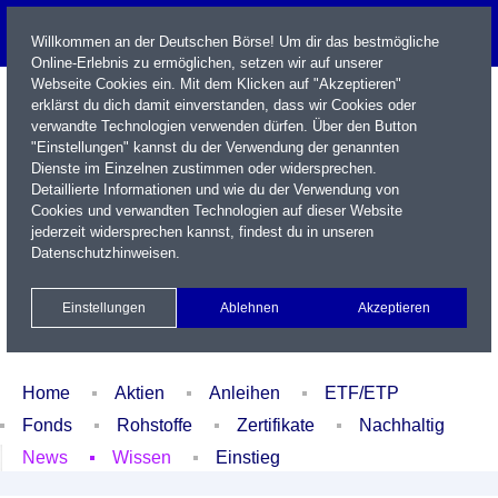
Willkommen an der Deutschen Börse! Um dir das bestmögliche
Online-Erlebnis zu ermöglichen, setzen wir auf unserer
Webseite Cookies ein. Mit dem Klicken auf "Akzeptieren"
erklärst du dich damit einverstanden, dass wir Cookies oder
verwandte Technologien verwenden dürfen. Über den Button
"Einstellungen" kannst du der Verwendung der genannten
Dienste im Einzelnen zustimmen oder widersprechen.
Detaillierte Informationen und wie du der Verwendung von
Cookies und verwandten Technologien auf dieser Website
Name / WKN / ISIN / Kürzel
jederzeit widersprechen kannst, findest du in unseren
Datenschutzhinweisen
.
Newsletter
Kontakt
English
Einstellungen
Ablehnen
Akzeptieren
Xetra Realtime
Watchlist
Portfolio
Login
Home
Aktien
Anleihen
ETF/ETP
Fonds
Rohstoffe
Zertifikate
Nachhaltig
News
Wissen
Einstieg