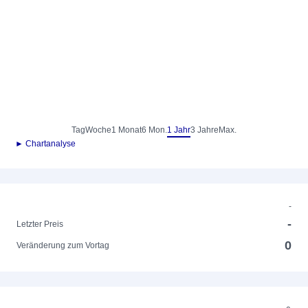
Tag
Woche
1 Monat
6 Mon.
1 Jahr
3 Jahre
Max.
► Chartanalyse
-
-
Letzter Preis
0
Veränderung zum Vortag