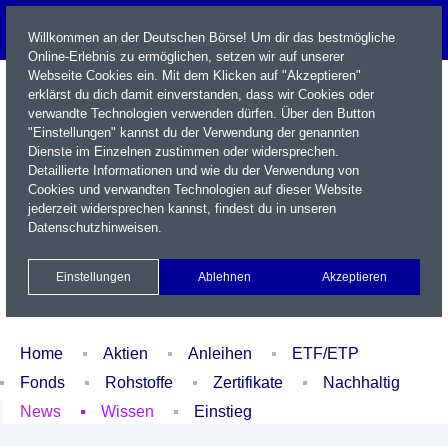
Willkommen an der Deutschen Börse! Um dir das bestmögliche
Online-Erlebnis zu ermöglichen, setzen wir auf unserer
Webseite Cookies ein. Mit dem Klicken auf "Akzeptieren"
erklärst du dich damit einverstanden, dass wir Cookies oder
verwandte Technologien verwenden dürfen. Über den Button
"Einstellungen" kannst du der Verwendung der genannten
Dienste im Einzelnen zustimmen oder widersprechen.
Detaillierte Informationen und wie du der Verwendung von
Cookies und verwandten Technologien auf dieser Website
Name / WKN / ISIN / Kürzel
jederzeit widersprechen kannst, findest du in unseren
Datenschutzhinweisen
.
Newsletter
Kontakt
English
Einstellungen
Ablehnen
Akzeptieren
Xetra Realtime
Watchlist
Portfolio
Login
Home
Aktien
Anleihen
ETF/ETP
Fonds
Rohstoffe
Zertifikate
Nachhaltig
News
Wissen
Einstieg