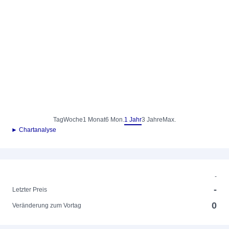
Tag
Woche
1 Monat
6 Mon.
1 Jahr
3 Jahre
Max.
► Chartanalyse
-
-
Letzter Preis
0
Veränderung zum Vortag