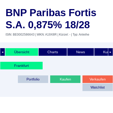
BNP Paribas Fortis
S.A. 0,875% 18/28
ISIN: BE0002586643
| WKN: A19X8R
| Kürzel: -
| Typ: Anleihe
Übersicht
Charts
News
Kurshi
◄
►
Frankfurt
Portfolio
Kaufen
Verkaufen
Watchlist